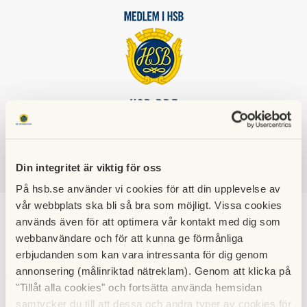
HSB BRF
MJÖLKUDDEN I LULEÅ
Din integritet är viktig för oss
SÖK
LOGGA IN
På hsb.se använder vi cookies för att din upplevelse av
vår webbplats ska bli så bra som möjligt. Vissa cookies
Dagens Ros i NSD
används även för att optimera vår kontakt med dig som
webbanvändare och för att kunna ge förmånliga
13/12-12
erbjudanden som kan vara intressanta för dig genom
annonsering (målinriktad nätreklam). Genom att klicka på
"Tillåt alla cookies" och fortsätta använda hemsidan
samtycker du till att dessa och andra typer av cookies för