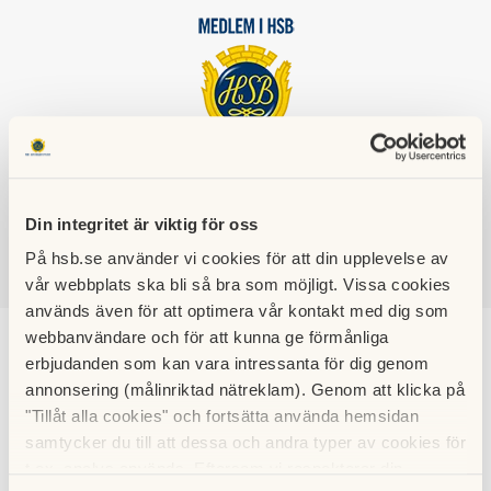
HSB BRF
NYA TRASTBACKEN I PITEÅ
Din integritet är viktig för oss
På hsb.se använder vi cookies för att din upplevelse av
vår webbplats ska bli så bra som möjligt. Vissa cookies
SÖK
LOGGA IN
används även för att optimera vår kontakt med dig som
webbanvändare och för att kunna ge förmånliga
Bostadsrättsföreninge
erbjudanden som kan vara intressanta för dig genom
annonsering (målinriktad nätreklam). Genom att klicka på
n
"Tillåt alla cookies" och fortsätta använda hemsidan
samtycker du till att dessa och andra typer av cookies för
t.ex. analys används. Eftersom vi respekterar din
Bostadsrättsföreningen är belägen i östra delen av Furunäset och