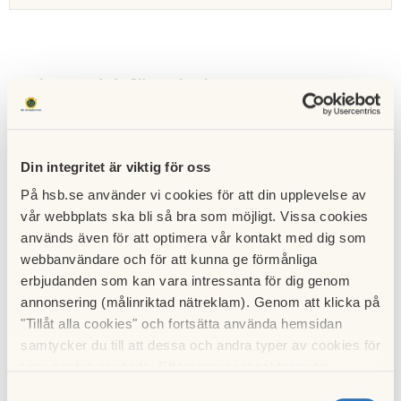
Ekonomisk förvaltning
Vi har lång erfarenhet och stor kompetens inom
ekonomisk förvaltning
när det gäller att hantera bland
Din integritet är viktig för oss
annat redovisning, fakturor och arvodeshantering för
bostadsrättsföreningar. Så du kan tryggt lämna över
På hsb.se använder vi cookies för att din upplevelse av
allt tidsödande arbete till oss.
vår webbplats ska bli så bra som möjligt. Vissa cookies
används även för att optimera vår kontakt med dig som
Tekniska tjänster
webbanvändare och för att kunna ge förmånliga
erbjudanden som kan vara intressanta för dig genom
När det handlar om tekniska tjänster, som att lägga
annonsering (målinriktad nätreklam). Genom att klicka på
upp
underhållsplaner
, projektleda större renoveringar
"Tillåt alla cookies" och fortsätta använda hemsidan
som till exempel
stambyte
eller göra en förstudie för
samtycker du till att dessa och andra typer av cookies för
solceller
, kan du dra nytta av våra erfarna
t.ex. analys används. Eftersom vi respekterar din
medarbetare. Vi kan även hjälpa till med er
integritet kan du välja att inte tillåta vissa typer av
Samtyckesval