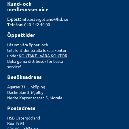
Kund- och
medlemsservice
E-post:
info.ostergotland@hsb.se
Telefon:
010-442 40 00
Öppettider
Läs om våra öppet- och
telefontider på alla lokala kontor
under
KONTAKT - VÅRA KONTOR
.
Boka gärna ditt besök för bästa
service!
Besöksadress
Ågatan 31, Linköping
Dackeplan 3, Mjölby
Nedre Kaptensgatan 5, Motala
Postadress
HSB Östergötland
Box 1993
581 19 Linköping