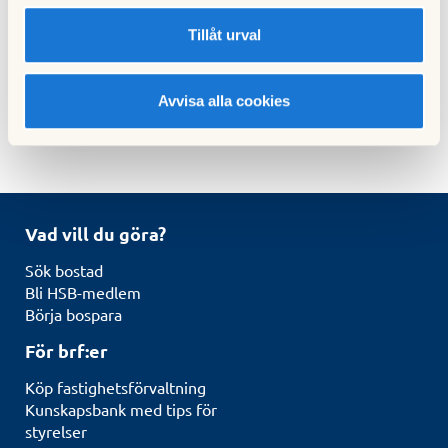
för att förhindra framtida incidenter.
Tillåt urval
Vid frågor, välkommen att kontakta
Milos Miletic
,
Informations- och IT-säkerhetsansvarig, HSB Riksförbund.
Avvisa alla cookies
Vad vill du göra?
Sök bostad
Bli HSB-medlem
Börja bospara
För brf:er
Köp fastighetsförvaltning
Kunskapsbank med tips för
styrelser