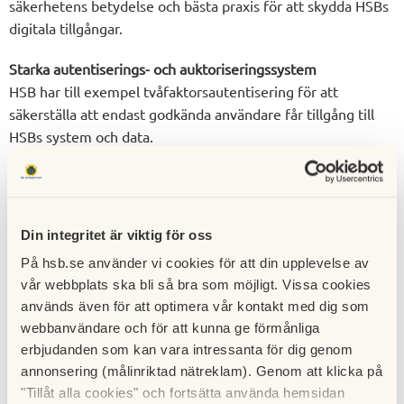
säkerhetens betydelse och bästa praxis för att skydda HSBs
digitala tillgångar.
Starka autentiserings- och auktoriseringssystem
HSB har till exempel tvåfaktorsautentisering för att
säkerställa att endast godkända användare får tillgång till
HSBs system och data.
Uppdateringar och patchar
Vi håller all mjukvara uppdaterad med de senaste
säkerhetspatcharna. Genom automatiserade uppdateringar
Din integritet är viktig för oss
och tydliga rutiner ser vi till att eventuella kända
På hsb.se använder vi cookies för att din upplevelse av
sårbarheter snabbt åtgärdas.
vår webbplats ska bli så bra som möjligt. Vissa cookies
Intrångsdetektering och respons
används även för att optimera vår kontakt med dig som
webbanvändare och för att kunna ge förmånliga
HSB har intrångsdetekteringssystem och
erbjudanden som kan vara intressanta för dig genom
övervakningsskydd dygnet runt (Security Operations
annonsering (målinriktad nätreklam). Genom att klicka på
Center) som kan upptäcka obehörig aktivitet och snabbt
"Tillåt alla cookies" och fortsätta använda hemsidan
svara på potentiella hot. Dessutom sker loggning av alla