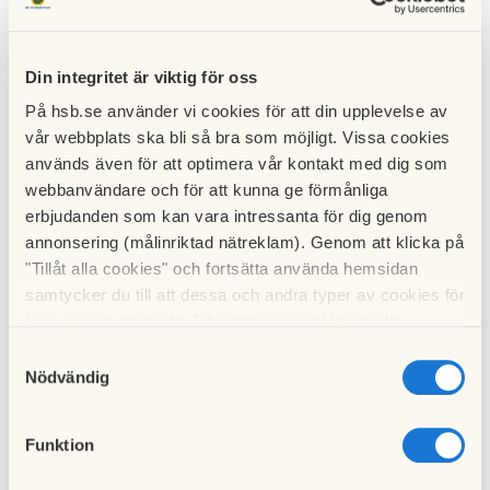
te och
extra
stämm
a 2025
Din integritet är viktig för oss
24
På hsb.se använder vi cookies för att din upplevelse av
november
2025
vår webbplats ska bli så bra som möjligt. Vissa cookies
används även för att optimera vår kontakt med dig som
webbanvändare och för att kunna ge förmånliga
erbjudanden som kan vara intressanta för dig genom
annonsering (målinriktad nätreklam). Genom att klicka på
"Tillåt alla cookies" och fortsätta använda hemsidan
Nyhets
brev
samtycker du till att dessa och andra typer av cookies för
höst
t.ex. analys används. Eftersom vi respekterar din
2024
integritet kan du välja att inte tillåta vissa typer av
Samtyckesval
02
oktober
cookies och välja att endast tillåta ett urval.
Nödvändig
2024
Funktion