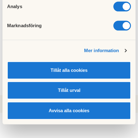
Analys
Utlämni
ng av
Marknadsföring
nycklar
till nya
låssyste
met!
Mer information
26 april
2023
Tillåt alla cookies
Tillåt urval
2024
2023
2021
2018
2017
2025
Avvisa alla cookies