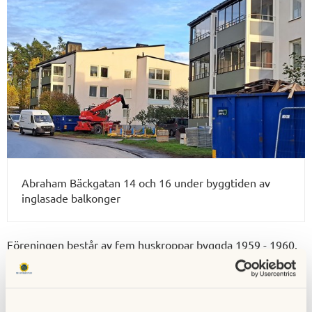
Abraham Bäckgatan 14 och 16 under byggtiden av
inglasade balkonger
Föreningen består av fem huskroppar byggda 1959 - 1960.
Stambyte gjordes 1993 - 1994 med renovering av badrum
och utbyte av köksutrustning.
Fönsterbyte utfördes 2005 - 2006.