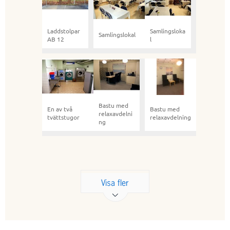
Laddstolpar
Samlingsloka
Samlingslokal
AB 12
l
Bastu med
En av två
Bastu med
relaxavdelni
tvättstugor
relaxavdelning
ng
Visa fler