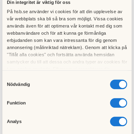
Omläggning till nytt värmesystem utfördes 2021.
Din integritet är viktig för oss
Inglasade balkonger 2023, vilket omfattade ombyggnad av
På hsb.se använder vi cookies för att din upplevelse av
87 befintliga balkonger och byggnation av 9 helt nya
vår webbplats ska bli så bra som möjligt. Vissa cookies
balkonger.
används även för att optimera vår kontakt med dig som
2024 installation av två dubbla elbilsladdare på parkeringen
webbanvändare och för att kunna ge förmånliga
bakom AB 12.
erbjudanden som kan vara intressanta för dig genom
2025 installation av porttelefonisystem med kodlås.
annonsering (målinriktad nätreklam). Genom att klicka på
TV och internet finns installerat via fiber med
"Tillåt alla cookies" och fortsätta använda hemsidan
abonnemang från Telia.
samtycker du till att dessa och andra typer av cookies för
t.ex. analys används. Eftersom vi respekterar din
Föreningens 108 lägenheter fördelas enligt följande:
integritet kan du välja att inte tillåta vissa typer av
Samtyckesval
1 rok 26 st
cookies och välja att endast tillåta ett urval.
Nödvändig
2 rok 47 st
3 rok 18 st
Funktion
4 rok 14 st
5 rok 3 st
Analys
18 garage, 16 carportar samt 38 parkeringsplatser med
eluttag finns. Dessutom tillkommer ett antal