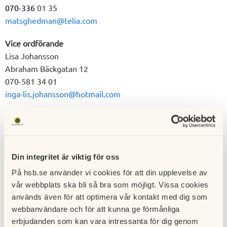
070-336
01 35
matsghedman@telia.com
Vice ordförande
Lisa Johansson
Abraham Bäckgatan 12
070-581 34 01
inga-lis.johansson@hotmail.com
Sekreterare
Bengt-Olof Hedman
Abraham Bäckgatan 14
070-533 70 64
Din integritet är viktig för oss
bengt-olof.hedman@outlook.com
På hsb.se använder vi cookies för att din upplevelse av
vår webbplats ska bli så bra som möjligt. Vissa cookies
Ledamöter
används även för att optimera vår kontakt med dig som
Per Göthe, säkerhetsansvarig
webbanvändare och för att kunna ge förmånliga
Abraham Bäckgatan 16
erbjudanden som kan vara intressanta för dig genom