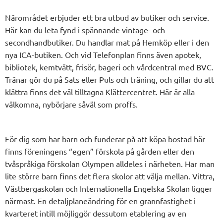
Närområdet erbjuder ett bra utbud av butiker och service.
Här kan du leta fynd i spännande vintage- och
secondhandbutiker. Du handlar mat på Hemköp eller i den
nya ICA-butiken. Och vid Telefonplan finns även apotek,
bibliotek, kemtvätt, frisör, bageri och vårdcentral med BVC.
Tränar gör du på Sats eller Puls och träning, och gillar du att
klättra finns det väl tilltagna Klättercentret. Här är alla
välkomna, nybörjare såväl som proffs.
För dig som har barn och funderar på att köpa bostad här
finns föreningens “egen” förskola på gården eller den
tvåspråkiga förskolan Olympen alldeles i närheten. Har man
lite större barn finns det flera skolor att välja mellan. Vittra,
Västbergaskolan och Internationella Engelska Skolan ligger
närmast. En detaljplaneändring för en grannfastighet i
kvarteret intill möjliggör dessutom etablering av en