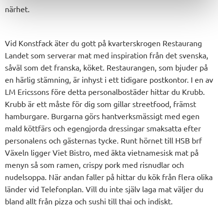
närhet.
Vid Konstfack äter du gott på kvarterskrogen Restaurang
Landet som serverar mat med inspiration från det svenska,
såväl som det franska, köket. Restaurangen, som bjuder på
en härlig stämning, är inhyst i ett tidigare postkontor. I en av
LM Ericssons före detta personalbostäder hittar du Krubb.
Krubb är ett måste för dig som gillar streetfood, främst
hamburgare. Burgarna görs hantverksmässigt med egen
mald köttfärs och egengjorda dressingar smaksatta efter
personalens och gästernas tycke. Runt hörnet till HSB brf
Växeln ligger Viet Bistro, med äkta vietnamesisk mat på
menyn så som ramen, crispy pork med risnudlar och
nudelsoppa. När andan faller på hittar du kök från flera olika
länder vid Telefonplan. Vill du inte själv laga mat väljer du
bland allt från pizza och sushi till thai och indiskt.