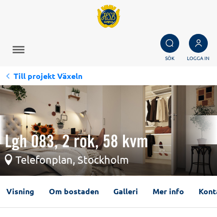
SÖK
LOGGA IN
Till projekt Växeln
Lgh 083, 2 rok, 58 kvm
Telefonplan, Stockholm
Visning
Om bostaden
Galleri
Mer info
Kont