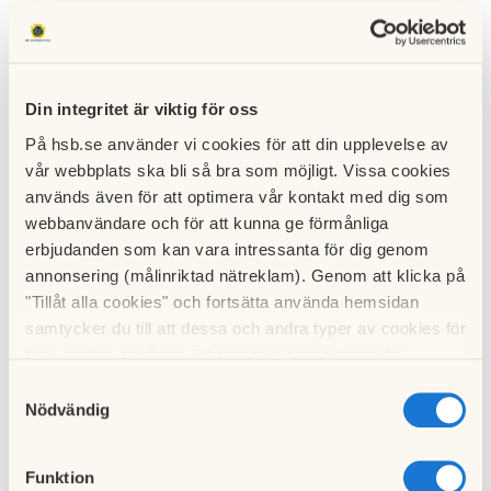
Det som utmärker Telefonplan mest av allt är kanske den
konstnärliga högskolan Konstfack, som sedan 2004 huserar i
Ericssons gamla fabriksbyggnader. Inom det kreativa fältet
Din integritet är viktig för oss
finns också den omåttliga populära skolan Hyper Island med
På hsb.se använder vi cookies för att din upplevelse av
utbildningar inom digitala medier.
vår webbplats ska bli så bra som möjligt. Vissa cookies
används även för att optimera vår kontakt med dig som
Granne med HSB brf Växeln ligger den fina Teaterparken
webbanvändare och för att kunna ge förmånliga
erbjudanden som kan vara intressanta för dig genom
med sin amfiteater. Här spelas det parkteater om
annonsering (målinriktad nätreklam). Genom att klicka på
sommaren. I Midsommarkransen, en liten bit bort, har du en
"Tillåt alla cookies" och fortsätta använda hemsidan
spännande filmrepertoar på den gamla charmiga biografen
samtycker du till att dessa och andra typer av cookies för
Tellus.
t.ex. analys används. Eftersom vi respekterar din
integritet kan du välja att inte tillåta vissa typer av
Samtyckesval
cookies och välja att endast tillåta ett urval.
I Stockholm är man sällan långt från vattnet, och det gäller
Nödvändig
även vid Telefonplan. Sommartid packar du picknickkorgen
och tar en promenad till någon av badplatserna i närheten.
Funktion