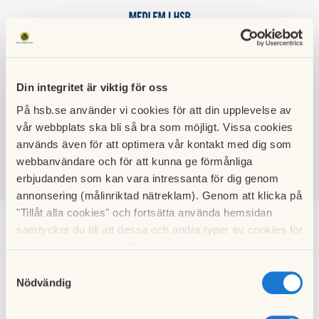
Din integritet är viktig för oss
HSB BRF
På hsb.se använder vi cookies för att din upplevelse av
SKÖRDEMANNEN
vår webbplats ska bli så bra som möjligt. Vissa cookies
används även för att optimera vår kontakt med dig som
webbanvändare och för att kunna ge förmånliga
erbjudanden som kan vara intressanta för dig genom
SÖK
LOGGA IN
annonsering (målinriktad nätreklam). Genom att klicka på
"Tillåt alla cookies" och fortsätta använda hemsidan
samtycker du till att dessa och andra typer av cookies för
t.ex. analys används. Eftersom vi respekterar din
Kalendarium
integritet kan du välja att inte tillåta vissa typer av
Samtyckesval
cookies och välja att endast tillåta ett urval.
Nödvändig