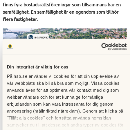
finns fyra bostadsrättsföreningar som tillsammans har en
samfällighet. En samfällighet är en egendom som tillhör
flera fastigheter.
Din integritet är viktig för oss
På hsb.se använder vi cookies för att din upplevelse av
vår webbplats ska bli så bra som möjligt. Vissa cookies
används även för att optimera vår kontakt med dig som
webbanvändare och för att kunna ge förmånliga
erbjudanden som kan vara intressanta för dig genom
Den gemensamma egendomen som det handlar om i
annonsering (målinriktad nätreklam). Genom att klicka på
Minneberg innefattar bland annat gemensamma lokaler
"Tillåt alla cookies" och fortsätta använda hemsidan
(samlingslokaler, motionslokal, tekniska lokaler etc),
samtycker du till att dessa och andra typer av cookies för
parkeringsgarage, energisystem, sopsugsanläggning,