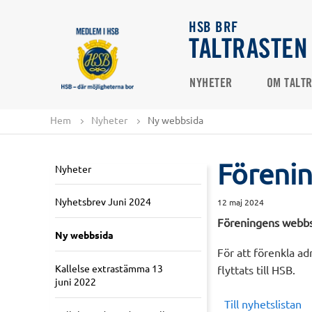
HSB BRF
TALTRASTEN
NYHETER
OM TALT
Hem
Nyheter
Ny webbsida
Förenin
Nyheter
Nyhetsbrev Juni 2024
12 maj 2024
Föreningens webbsid
Ny webbsida
För att förenkla ad
Kallelse extrastämma 13
flyttats till HSB.
juni 2022
Till nyhetslistan