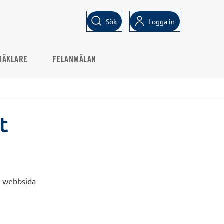
Sök
Logga in
MÄKLARE
FELANMÄLAN
t
ns webbsida