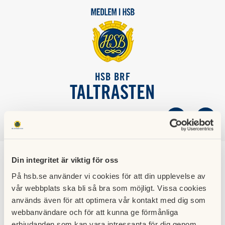
HSB BRF
TALTRASTEN
SÖK
LOGGA IN
Din integritet är viktig för oss
NYHETSBREV FÖR BRF
På hsb.se använder vi cookies för att din upplevelse av
TALTRASTEN • SEPT
vår webbplats ska bli så bra som möjligt. Vissa cookies
används även för att optimera vår kontakt med dig som
2015
webbanvändare och för att kunna ge förmånliga
erbjudanden som kan vara intressanta för dig genom