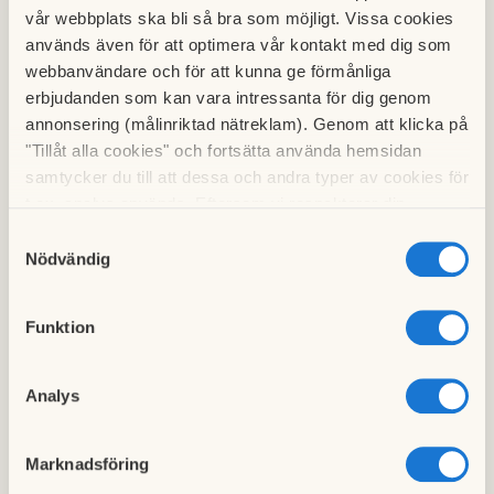
vår webbplats ska bli så bra som möjligt. Vissa cookies
används även för att optimera vår kontakt med dig som
Blanketter, manualer och
webbanvändare och för att kunna ge förmånliga
skötselanvisningar
erbjudanden som kan vara intressanta för dig genom
Ladda ner blanketter för balkonginglasning,
annonsering (målinriktad nätreklam). Genom att klicka på
andrahandsuthyrning, trivselregler m.m
"Tillåt alla cookies" och fortsätta använda hemsidan
samtycker du till att dessa och andra typer av cookies för
t.ex. analys används. Eftersom vi respekterar din
integritet kan du välja att inte tillåta vissa typer av
Samtyckesval
cookies och välja att endast tillåta ett urval.
Nödvändig
Funktion
Analys
Marknadsföring