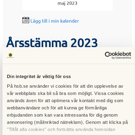
maj 2023
Lägg till i min kalender
Årsstämma 2023
22 maj 2023
22:21
Din integritet är viktig för oss
På hsb.se använder vi cookies för att din upplevelse av
vår webbplats ska bli så bra som möjligt. Vissa cookies
Styrelsen för Brf Bladet kallar
används även för att optimera vår kontakt med dig som
medlemmarna
till ordinarie
webbanvändare och för att kunna ge förmånliga
föreningsstämma år 2023, måndagen
erbjudanden som kan vara intressanta för dig genom
den 12 juni kl. 19.00.
annonsering (målinriktad nätreklam). Genom att klicka på
Dagordningen finns i nedanstående
"Tillåt alla cookies" och fortsätta använda hemsidan