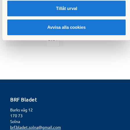
Tillåt urval
Onsdag
Nästa händelse
1
Vårfest 2024
Avvisa alla cookies
maj
2024
BRF Bladet
Barks väg 12
170 73
Solna
brf.bladet.solna@gmail.com