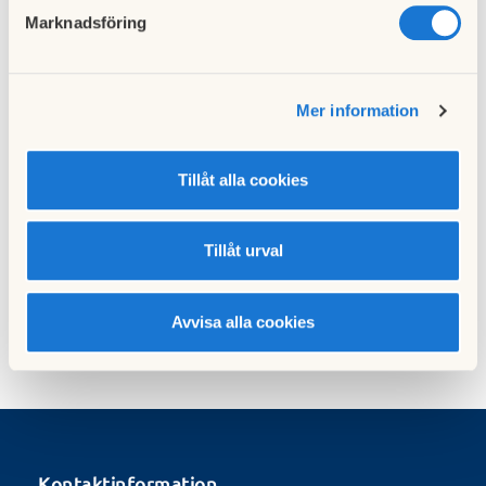
Bohus Bladet Sensommar-25
Marknadsföring
14 september 2025
Bohusbladet Sommar-25
Mer information
23 juni 2025
Tillåt alla cookies
Bohusbladet April 2025
14 april 2025
Tillåt urval
Det mullrar i underjorden
05 mars 2025
Avvisa alla cookies
Kontaktinformation