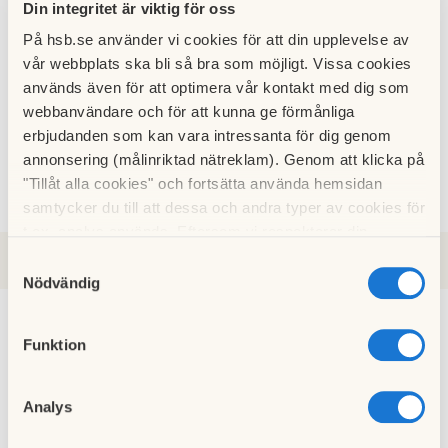
Din integritet är viktig för oss
13 februari 2026
På hsb.se använder vi cookies för att din upplevelse av
vår webbplats ska bli så bra som möjligt. Vissa cookies
Bohusbladet jul/nyår
används även för att optimera vår kontakt med dig som
02 januari 2026
webbanvändare och för att kunna ge förmånliga
erbjudanden som kan vara intressanta för dig genom
Kallelse Årststämma
annonsering (målinriktad nätreklam). Genom att klicka på
03 november 2025
"Tillåt alla cookies" och fortsätta använda hemsidan
samtycker du till att dessa och andra typer av cookies för
t.ex. analys används. Eftersom vi respekterar din
integritet kan du välja att inte tillåta vissa typer av
Samtyckesval
2026
2024
2023
2022
2021
2020
2025
cookies och välja att endast tillåta ett urval.
Nödvändig
Funktion
Bohusbladet höst -25
03 november 2025
Analys