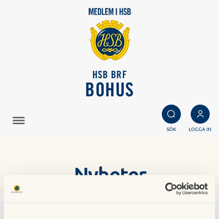
HSB BRF
BOHUS
SÖK
LOGGA IN
Nyheter
Bohusbladet Vinter-26