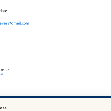
dan:
tever@gmail.com
-01-02
vic
 oss