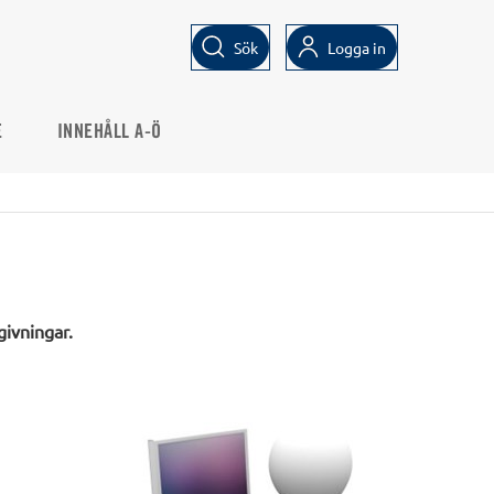
Sök
Logga in
E
INNEHÅLL A-Ö
givningar.