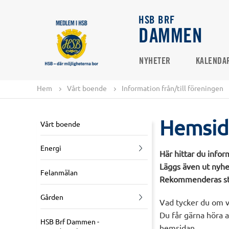
HSB BRF
DAMMEN
NYHETER
KALENDA
Hem
Vårt boende
Information från/till föreningen
Hemsid
Vårt boende
Energi
Här hittar du info
Läggs även ut nyhe
Felanmälan
Rekommenderas star
Gården
Vad tycker du om v
Du får gärna höra a
HSB Brf Dammen -
hemsidan.