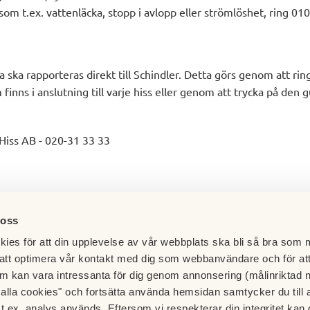
om t.ex. vattenläcka, stopp i avlopp eller strömlöshet, ring 01
a ska rapporteras direkt till Schindler. Detta görs genom att rin
inns i anslutning till varje hiss eller genom att trycka på den g
 Hiss AB - 020-31 33 33
 oss
ies för att din upplevelse av vår webbplats ska bli så bra som m
att optimera vår kontakt med dig som webbanvändare och för at
m kan vara intressanta för dig genom annonsering (målinriktad 
t alla cookies" och fortsätta använda hemsidan samtycker du till 
t.ex. analys används. Eftersom vi respekterar din integritet kan d