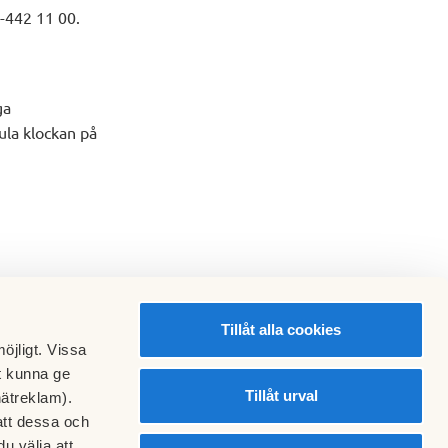
0-442 11 00.
ga
ula klockan på
Tillåt alla cookies
öjligt. Vissa
t kunna ge
Tillåt urval
nätreklam).
att dessa och
u välja att