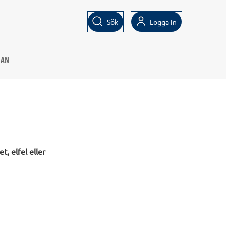
Sök
Logga in
LAN
, elfel eller