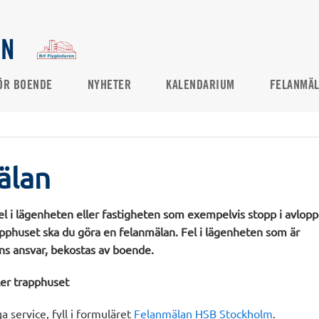
EN
ÖR BOENDE
NYHETER
KALENDARIUM
FELANMÄ
älan
 i lägenheten eller fastigheten som exempelvis stopp i avloppet
apphuset ska du göra en felanmälan. Fel i lägenheten som är
s ansvar, bekostas av boende.
ler trapphuset
a service, fyll i formuläret
Felanmälan HSB Stockholm
.