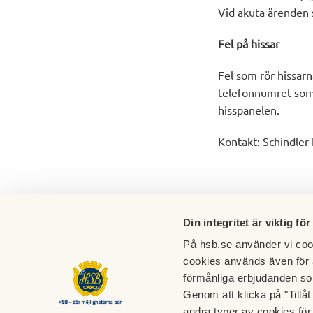
Vid akuta ärenden s
Fel på hissar
Fel som rör hissarn
telefonnumret som f
hisspanelen.
Kontakt: Schindler
Din integritet är viktig för
På hsb.se använder vi cook
cookies används även för 
förmånliga erbjudanden so
Genom att klicka på "Tillå
Adress
andra typer av cookies för 