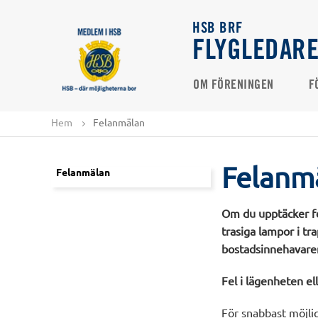
HSB BRF
FLYGLEDAR
OM FÖRENINGEN
F
Hem
Felanmälan
Felanm
Felanmälan
Om du upptäcker fel
trasiga lampor i tr
bostadsinnehavaren
Fel i lägenheten el
För snabbast möjlig