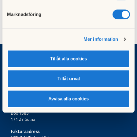
(spisen har redan särskilda ledningar). Detsamma gäller
eventuell golvvärme.
Marknadsföring
Mer information
Tillåt alla cookies
Brf Klinten i Solna
infobrfklinten3@gmail.com
Tillåt urval
Råsundavägen 160 och 162
Org.nr 715200-0787
Avvisa alla cookies
Postadress
HSB Stockholm
Box 1385
171 27 Solna
Fakturaadress