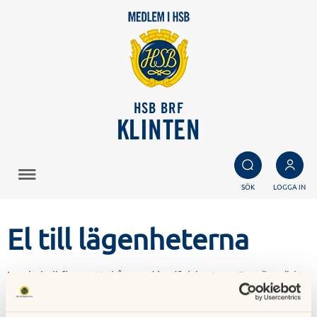
HSB BRF
KLINTEN
SÖK
LOGGA IN
El till lägenheterna
I varje hall finns ett skåp med jordfelsbrytare. Den är märkt
med en bokstav och ett nummer, t ex D9. Vid
överbelastning (t ex för många hushållsapparater