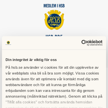
HSB BRF
KLINTEN
Din integritet är viktig för oss
SÖK
LOGGA IN
På hsb.se använder vi cookies för att din upplevelse av
vår webbplats ska bli så bra som möjligt. Vissa cookies
Husdjur
används även för att optimera vår kontakt med dig som
webbanvändare och för att kunna ge förmånliga
erbjudanden som kan vara intressanta för dig genom
Enstaka vanligt förekommande husdjur, t ex hund eller katt,
annonsering (målinriktad nätreklam). Genom att klicka på
är tillåtna.
"Tillåt alla cookies" och fortsätta använda hemsidan
samtycker du till att dessa och andra typer av cookies för