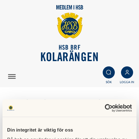
HSB BRF
KOLARÄNGEN
SÖK
LOGGA IN
Markarbeten under v
26 på Turbin och Teknik
Din integritet är viktig för oss
18 juni 2025