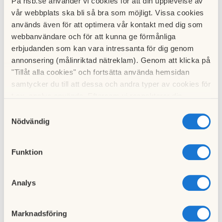
Information till boende ang markarbeten
På hsb.se använder vi cookies för att din upplevelse av
vår webbplats ska bli så bra som möjligt. Vissa cookies
I början på nästa vecka (v 26) kommer ABTOT hit och påbörjar
används även för att optimera vår kontakt med dig som
markarbeten på Turbingränd och Teknikvägen med start på Turbin.
webbanvändare och för att kunna ge förmånliga
Syftet med arbetet är att underlätta för lastbilarna som
erbjudanden som kan vara intressanta för dig genom
tömmer våra avfallsfraktioner.
annonsering (målinriktad nätreklam). Genom att klicka på
"Tillåt alla cookies" och fortsätta använda hemsidan
Detta innebär att det kommer bli begränsad framkomlighet
samtycker du till att dessa och andra typer av cookies för
längst ned vid garagen TU 1 och TE 69.
t.ex. analys används. Eftersom vi respekterar din
integritet kan du välja att inte tillåta vissa typer av
Samtyckesval
Vänligen respektera skyltar och avspärrningar under tiden.
cookies och välja att endast tillåta ett urval.
Nödvändig
Arbetet beräknas pågå ca 2 veckor.
Funktion
Mvh Styrelsen
Analys
Till nyhetslistan
Marknadsföring