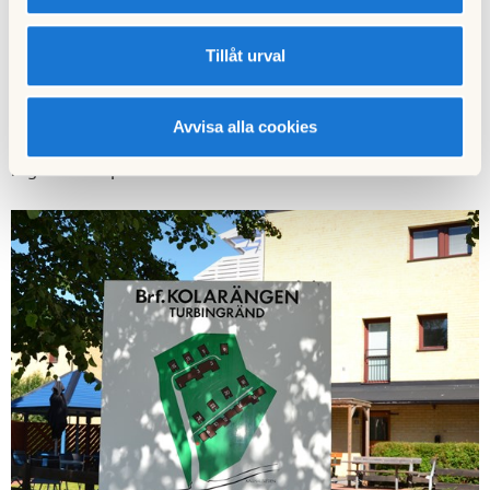
Tillåt urval
Föreningen ekonomi administreras av HSB Stockholm. HSB
sköter även vår tekniska förvaltning.
Avvisa alla cookies
Vid försäljning av bostadsrätt skall fastighetsmäklaren
registrera köpeavtalet med mera i HSB Portalen.