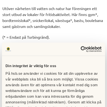
Utöver närheten till vatten och natur har föreningen ett
stort utbud av lokaler för fritidsaktivitet. Här finns gym*,
bordtennislokal*, snickerilokal, vävstuga*, bastu, boulebana
samt gästrum och samlingslokaler.
(* = Endast på Turbingränd).
Bekanta dig gärna mer med vår förening med hjälp av
denna hemsida!
Organisationsnummer: 716416-4951
Din integritet är viktig för oss
På hsb.se använder vi cookies för att din upplevelse av
Byggår: 1980-1981
vår webbplats ska bli så bra som möjligt. Vissa cookies
används även för att optimera vår kontakt med dig som
Antal lägenheter: 319
webbanvändare och för att kunna ge förmånliga
erbjudanden som kan vara intressanta för dig genom
annonsering (målinriktad nätreklam). Genom att klicka på