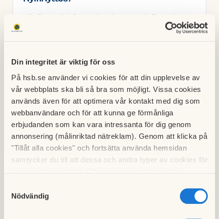
Här finns all information du som nyinflyttad
behöver.
Din integritet är viktig för oss
På hsb.se använder vi cookies för att din upplevelse av
vår webbplats ska bli så bra som möjligt. Vissa cookies
används även för att optimera vår kontakt med dig som
webbanvändare och för att kunna ge förmånliga
erbjudanden som kan vara intressanta för dig genom
annonsering (målinriktad nätreklam). Genom att klicka på
"Tillåt alla cookies" och fortsätta använda hemsidan
samtycker du till att dessa och andra typer av cookies för
t.ex. analys används. Eftersom vi respekterar din
integritet kan du välja att inte tillåta vissa typer av
Samtyckesval
cookies och välja att endast tillåta ett urval.
Nödvändig
Fastighetsförvaltning