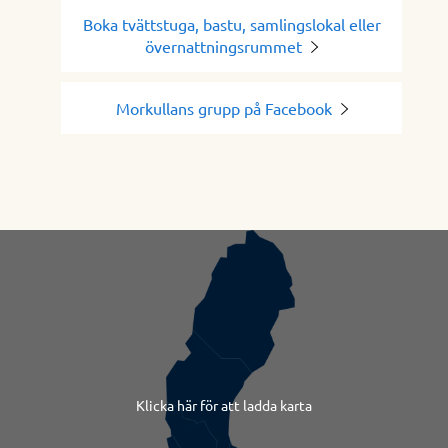
Boka tvättstuga, bastu, samlingslokal eller
övernattningsrummet
Morkullans grupp på Facebook
Klicka här för att ladda karta