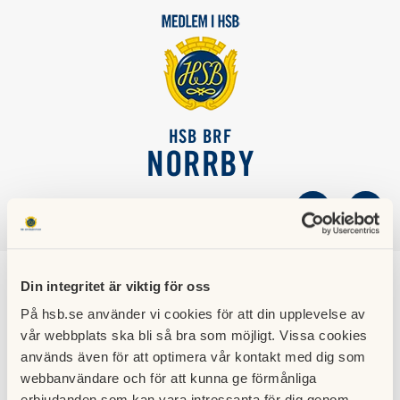
HSB BRF
NORRBY
SÖK
LOGGA IN
Din integritet är viktig för oss
Extra stämma
På hsb.se använder vi cookies för att din upplevelse av
vår webbplats ska bli så bra som möjligt. Vissa cookies
Ibland kallar styrelsen till en extra föreningsstämma. Det
används även för att optimera vår kontakt med dig som
kan till exempel handla om följande:
webbanvändare och för att kunna ge förmånliga
• när styrelsen anser att det behövs,
erbjudanden som kan vara intressanta för dig genom