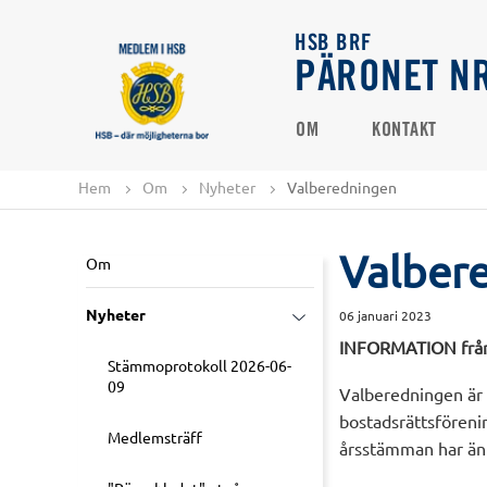
HSB BRF
PÄRONET NR
OM
KONTAKT
Hem
Om
Nyheter
Valberedningen
Valber
Om
Nyheter
06 januari 2023
INFORMATION från
Stämmoprotokoll 2026-06-
09
Valberedningen är in
bostadsrättsföreni
Medlemsträff
årsstämman har än