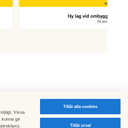
Nästa nyhet
Ny lag vid ombyggnation
06 januari 2023
Tillåt alla cookies
öjligt. Vissa
t kunna ge
Tillåt urval
nätreklam).