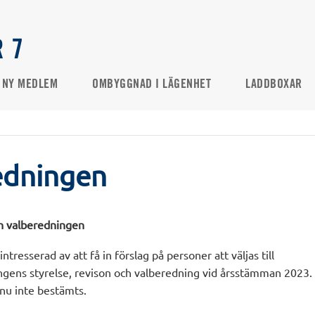
 7
NY MEDLEM
OMBYGGNAD I LÄGENHET
LADDBOXAR
edningen
 valberedningen
tresserad av att få in förslag på personer att väljas till
ngens styrelse, revison och valberedning vid årsstämman 2023.
nu inte bestämts.