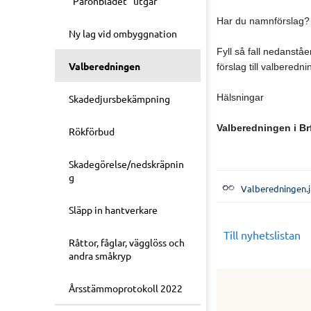
"Päronbladet" utgår
Har du namnförslag?
Ny lag vid ombyggnation
Fyll så fall nedanst
Valberedningen
förslag till valberedn
Hälsningar
Skadedjursbekämpning
Valberedningen i Br
Rökförbud
Skadegörelse/nedskräpnin
g
Valberedningen.
Släpp in hantverkare
Till nyhetslistan
Råttor, fåglar, vägglöss och
andra småkryp
Årsstämmoprotokoll 2022