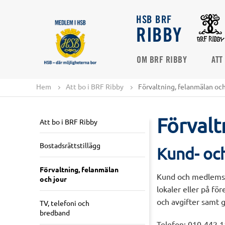
HSB BRF
RIBBY
OM BRF RIBBY
ATT
Hem
Att bo i BRF Ribby
Förvaltning, felanmälan och
Förvalt
Att bo i BRF Ribby
Bostadsrättstillägg
Kund- oc
Förvaltning, felanmälan
Kund och medlemss
och jour
lokaler eller på fö
och avgifter samt g
TV, telefoni och
bredband
Telefon: 010-442 1