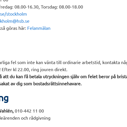
edag: 08.00-16.30, Torsdag: 08.00-18.00
.se/stockholm
ockholm@hsb.se
så göras här:
Felanmälan
arliga fel som inte kan vänta till ordinarie arbetstid, kontakta nå
 Efter kl 22.00, ring jouren direkt.
att du kan få betala utryckningen själv om felet beror på brist
rsakat av dig som bostadsrättsinnehavare.
ing
Wahlén,
010-442 11 00
deärenden och rådgivning