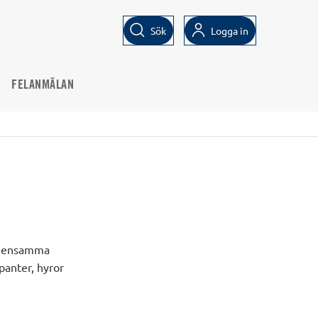
Sök
Logga in
FELANMÄLAN
gemensamma
panter, hyror