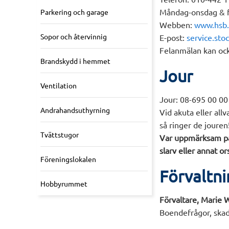
Måndag-onsdag & fr
Parkering och garage
Webben:
www.hsb
Sopor och återvinnig
E-post:
service.st
Felanmälan kan ock
Brandskydd i hemmet
Jour
Ventilation
Jour: 08-695 00 00
Andrahandsuthyrning
Vid akuta eller allv
så ringer de jouren!
Tvättstugor
Var uppmärksam på 
slarv eller annat o
Föreningslokalen
Förvaltn
Hobbyrummet
Förvaltare, Marie 
Boendefrågor, ska