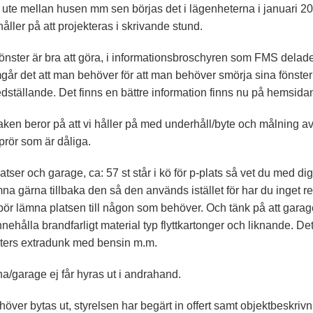
ute mellan husen mm sen börjas det i lägenheterna i januari 20
åller på att projekteras i skrivande stund.
önster är bra att göra, i informationsbroschyren som FMS delade 
mgår det att man behöver för att man behöver smörja sina fönster 
fredställande. Det finns en bättre information finns nu på hemsida
taken beror på att vi håller på med underhåll/byte och målning av 
prör som är dåliga.
atser och garage, ca: 57 st står i kö för p-plats så vet du med dig 
a gärna tillbaka den så den används istället för har du inget re
ör lämna platsen till någon som behöver. Och tänk på att garage
innehålla brandfarligt material typ flyttkartonger och liknande. D
liters extradunk med bensin m.m.
na/garage ej får hyras ut i andrahand.
ver bytas ut, styrelsen har begärt in offert samt objektbeskrivnin