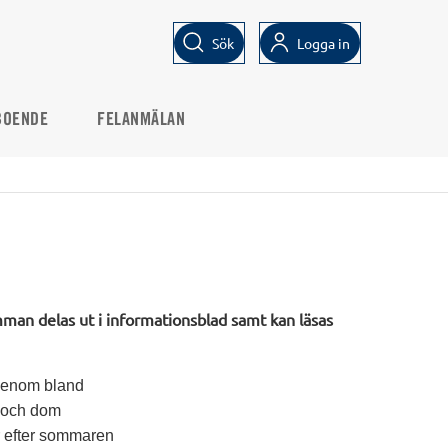
Sök
Logga in
BOENDE
FELANMÄLAN
man delas ut i informationsblad samt kan läsas
igenom bland
it och dom
ar efter sommaren