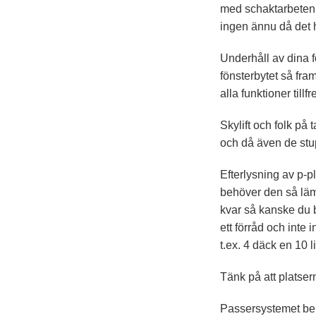
med schaktarbeten 
ingen ännu då det h
Underhåll av dina f
fönsterbytet så fra
alla funktioner till
Skylift och folk på 
och då även de stu
Efterlysning av p-pl
behöver den så lämn
kvar så kanske du b
ett förråd och inte 
t.ex. 4 däck en 10 
Tänk på att platser
Passersystemet behö