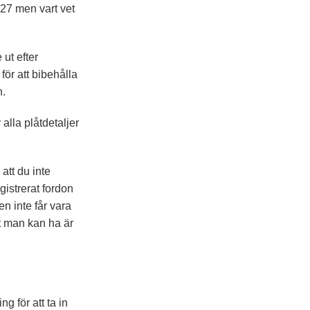
27 men vart vet
ut efter
för att bibehålla
n.
alla plåtdetaljer
att du inte
gistrerat fordon
n inte får vara
et man kan ha är
g för att ta in