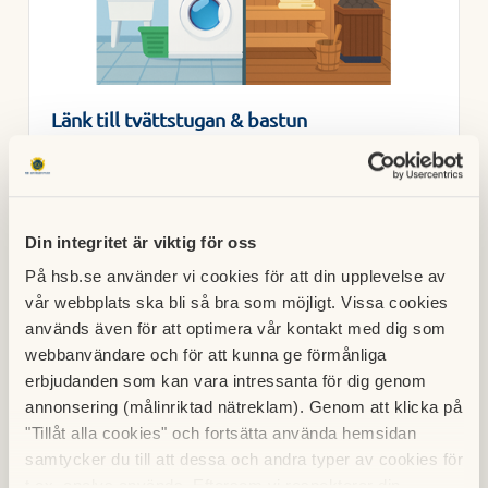
Länk till tvättstugan & bastun
Länken för att boka Tvättstuga och Bastu har bytt
plats och återfinns numera under knappen
"Länkar" i menyraden högst upp.
Din integritet är viktig för oss
På hsb.se använder vi cookies för att din upplevelse av
vår webbplats ska bli så bra som möjligt. Vissa cookies
används även för att optimera vår kontakt med dig som
webbanvändare och för att kunna ge förmånliga
erbjudanden som kan vara intressanta för dig genom
annonsering (målinriktad nätreklam). Genom att klicka på
"Tillåt alla cookies" och fortsätta använda hemsidan
samtycker du till att dessa och andra typer av cookies för
t.ex. analys används. Eftersom vi respekterar din