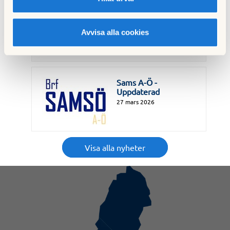
Dokument till
Föreningsstämma
2026
Avvisa alla cookies
23 april 2026
Sams A-Ö -
Uppdaterad
27 mars 2026
Visa alla nyheter