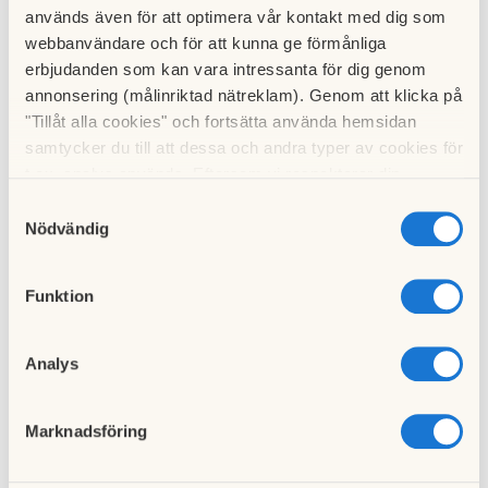
Nyheter
används även för att optimera vår kontakt med dig som
webbanvändare och för att kunna ge förmånliga
erbjudanden som kan vara intressanta för dig genom
Nytt nummer av
annonsering (målinriktad nätreklam). Genom att klicka på
Minnebergsbladet (1
"Tillåt alla cookies" och fortsätta använda hemsidan
2025)
samtycker du till att dessa och andra typer av cookies för
20 mars 2025
t.ex. analys används. Eftersom vi respekterar din
integritet kan du välja att inte tillåta vissa typer av
Samtyckesval
cookies och välja att endast tillåta ett urval.
Nödvändig
Nytt nummer av
Minnebergsbladet (2
2024)
Funktion
15 juni 2024
Analys
Varmvattnet för
varmt
11 februari 2024
Marknadsföring