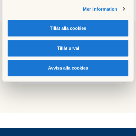
Mer information
Visa alla nyheter
Tillåt alla cookies
Snabblänkar
Tillåt urval
Minnebergs samfällighet
Avvisa alla cookies
Felanmälan