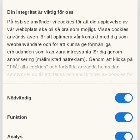
hör gärna av er till oss i styrelsen på
info@skarpohojden.se
Din integritet är viktig för oss
På hsb.se använder vi cookies för att din upplevelse av
vår webbplats ska bli så bra som möjligt. Vissa cookies
Dagordning
används även för att optimera vår kontakt med dig som
1.
Föreningsstämmans öppnande
webbanvändare och för att kunna ge förmånliga
erbjudanden som kan vara intressanta för dig genom
2.
Val av stämmoordförande
annonsering (målinriktad nätreklam). Genom att klicka på
"Tillåt alla cookies" och fortsätta använda hemsidan
3.
Anmälan av stämmoordförandens val av protokollförare
samtycker du till att dessa och andra typer av cookies för
4.
Godkännande av röstlängd
t.ex. analys används. Eftersom vi respekterar din
integritet kan du välja att inte tillåta vissa typer av
Samtyckesval
5.
Fråga om närvarorätt vid föreningsstämma
cookies och välja att endast tillåta ett urval.
Nödvändig
6.
Godkännande av dagordning
Funktion
7.
Val av två personer att jämte stämmoordföranden
justera protokollet
8.
Val av minst två rösträknare
Analys