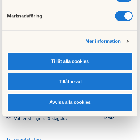
9.
Fråga om kallelse skett i behörig ordning
Marknadsföring
10.
Genomgång av styrelsens årsredovisning
11.
Genomgång av revisorernas berättelse
Mer information
Hämta
Kallelse Skarpöhöjden Årsstämma 2025.docx
Tillåt alla cookies
Hämta
Fullmakt till ordinarie föreningsstämma.docx
Tillåt urval
Information angående Ordinarie Årsstämma
Hämta
2025.docx
HSB BRF Skarpöhöjden - Årsredovisning
Avvisa alla cookies
Hämta
2024.pdf
Hämta
Valberedningens förslag.doc
Till nyhetslistan