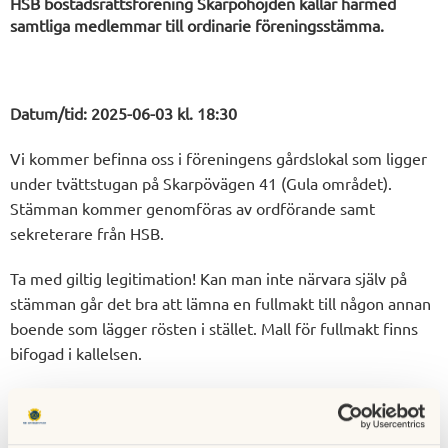
HSB bostadsrättsförening Skarpöhöjden kallar härmed
samtliga medlemmar till ordinarie föreningsstämma.
Datum/tid: 2025-06-03 kl. 18:30
Vi kommer befinna oss i föreningens gårdslokal som ligger
under tvättstugan på Skarpövägen 41 (Gula området).
Stämman kommer genomföras av ordförande samt
sekreterare från HSB.
Ta med giltig legitimation! Kan man inte närvara själv på
stämman går det bra att lämna en fullmakt till någon annan
boende som lägger rösten i stället. Mall för fullmakt finns
bifogad i kallelsen.
Information ska också ha delats ut fysiskt, men finns även
bifogat som dokument här. Har ni frågor och funderingar