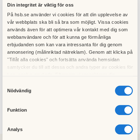
bredband och tv.
Din integritet är viktig för oss
12 juni 2026
På hsb.se använder vi cookies för att din upplevelse av
vår webbplats ska bli så bra som möjligt. Vissa cookies
Protokoll ordinarie stämma 20260422
används även för att optimera vår kontakt med dig som
26 maj 2026
webbanvändare och för att kunna ge förmånliga
erbjudanden som kan vara intressanta för dig genom
annonsering (målinriktad nätreklam). Genom att klicka på
Contain
er för
"Tillåt alla cookies" och fortsätta använda hemsidan
grovavf
samtycker du till att dessa och andra typer av cookies för
all -
t.ex. analys används. Eftersom vi respekterar din
avisera
s
integritet kan du välja att inte tillåta vissa typer av
Samtyckesval
närmar
cookies och välja att endast tillåta ett urval.
Nödvändig
e innan
nästa
gång
Funktion
01 mars
2026
Analys