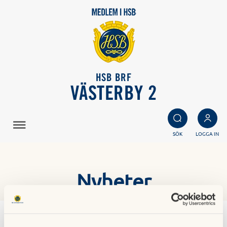
HSB BRF
VÄSTERBY 2
SÖK
LOGGA IN
Nyheter
BRF Västerby 2 gruppavtal med telenor för