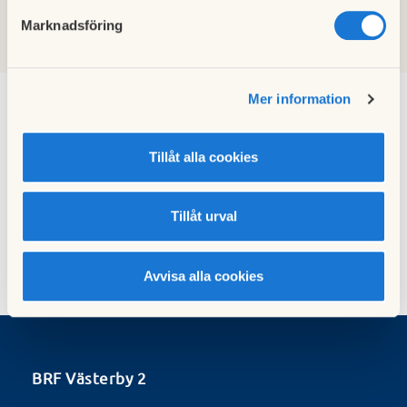
2025
2024
2023
2022
2021
2020
2019
2026
Marknadsföring
2018
2017
2016
2015
2014
2013
2012
2011
Mer information
Information ang P-tillstånd
Tillåt alla cookies
Sverigeparkering
01 januari 2026
Tillåt urval
Avvisa alla cookies
BRF Västerby 2