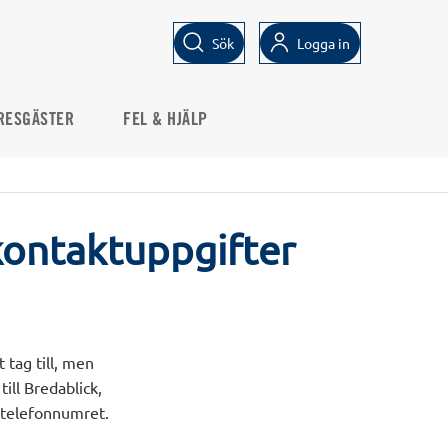
Sök
Logga in
RESGÄSTER
FEL & HJÄLP
kontaktuppgifter
 tag till, men
ill Bredablick,
 telefonnumret.