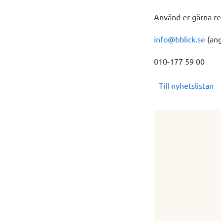
Använd er gärna re
info@bblick.se
(ang
010-177 59 00
Till nyhetslistan