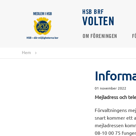
HSB BRF
VOLTEN
OM FÖRENINGEN
F
Hem
Informa
01 november 2022
Mejladress och tel
Förvaltningens mej
snart kommer ett au
mejladressen komme
08-10 00 75 fungera