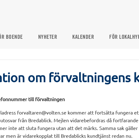
ÖR BOENDE
NYHETER
KALENDER
FÖR LOKALHY
tion om förvaltningens 
efonnummer till förvaltningen
ladress forvaltaren@volten.se kommer att fortsätta fungera ett
tosvar från Bredablick. Mejlen vidarebefordras då fortfarande t
r inte att sluta fungera utan att det märks. Samma sak gäller
r men är vidarekopplat till Bredablicks kundtjänst redan nu.