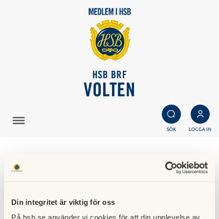
HSB BRF
VOLTEN
SÖK
LOGGA IN
Kallelse till årstämma i
Brf Volten 2019
Din integritet är viktig för oss
26 april 2019
På hsb.se använder vi cookies för att din upplevelse av