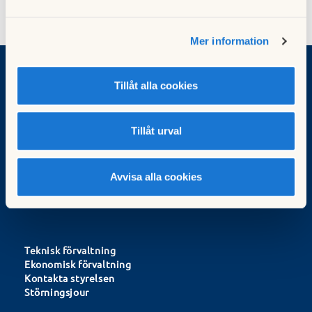
Mer information
Tillåt alla cookies
Brf Volten
Adress:
Tillåt urval
Marknadsvägen 19-297
183 78 Täby
Förvaltningskontorets öppettider
Avvisa alla cookies
Teknisk förvaltning
Ekonomisk förvaltning
Kontakta styrelsen
Störningsjour