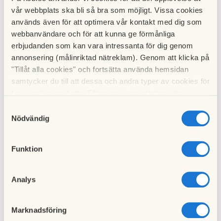
vår webbplats ska bli så bra som möjligt. Vissa cookies
används även för att optimera vår kontakt med dig som
webbanvändare och för att kunna ge förmånliga
Hämta
Kallelse med dagordning stämman 2019.pdf
erbjudanden som kan vara intressanta för dig genom
annonsering (målinriktad nätreklam). Genom att klicka på
"Tillåt alla cookies" och fortsätta använda hemsidan
Till nyhetslistan
samtycker du till att dessa och andra typer av cookies för
t.ex. analys används. Eftersom vi respekterar din
integritet kan du välja att inte tillåta vissa typer av
Samtyckesval
cookies och välja att endast tillåta ett urval.
Nödvändig
Funktion
Föregående nyhet
Nästa nyhet
Bredbandsavtalet
Årsredovisning 2018
03 januari 2019
08 maj 2019
Analys
Marknadsföring