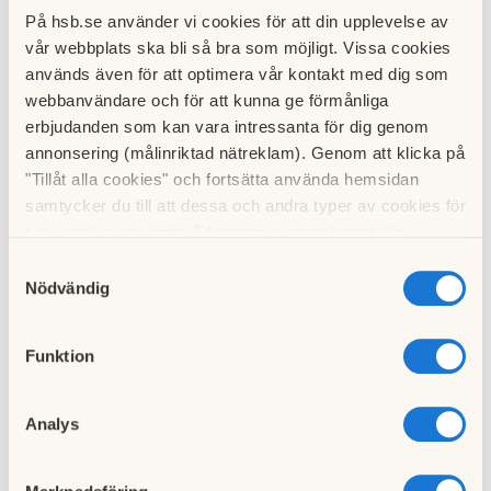
På hsb.se använder vi cookies för att din upplevelse av
Protokollet från extrastämman finns under
vår webbplats ska bli så bra som möjligt. Vissa cookies
Föreningen/Stämmoprotokoll. Se även
här
.
används även för att optimera vår kontakt med dig som
webbanvändare och för att kunna ge förmånliga
Till nyhetslistan
erbjudanden som kan vara intressanta för dig genom
annonsering (målinriktad nätreklam). Genom att klicka på
"Tillåt alla cookies" och fortsätta använda hemsidan
samtycker du till att dessa och andra typer av cookies för
t.ex. analys används. Eftersom vi respekterar din
integritet kan du välja att inte tillåta vissa typer av
Samtyckesval
Föregående nyhet
cookies och välja att endast tillåta ett urval.
Nödvändig
Fläktarna ska fungera nu, felanmäl annars
17 november 2022
Funktion
Nästa nyhet
Analys
Sammanfattning infomöte 2022-11-23
07 december 2022