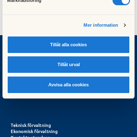
Marknadsföring
Mer information
Tillåt alla cookies
Brf Volten
Tillåt urval
Adress:
Marknadsvägen 19-297
183 78 Täby
Avvisa alla cookies
Förvaltningskontorets öppettider
Teknisk förvaltning
Ekonomisk förvaltning