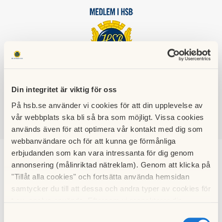
HSB BRF 58
CENTRUM I STORVRETA
Din integritet är viktig för oss
På hsb.se använder vi cookies för att din upplevelse av
vår webbplats ska bli så bra som möjligt. Vissa cookies
används även för att optimera vår kontakt med dig som
SÖK
LOGGA IN
webbanvändare och för att kunna ge förmånliga
erbjudanden som kan vara intressanta för dig genom
Inomhusluft
annonsering (målinriktad nätreklam). Genom att klicka på
"Tillåt alla cookies" och fortsätta använda hemsidan
(Ventilation Radon etc)
samtycker du till att dessa och andra typer av cookies för
t.ex. analys används. Eftersom vi respekterar din
integritet kan du välja att inte tillåta vissa typer av
Här hittar du rapporter och åtgärdsprogram mm som du kan
Samtyckesval