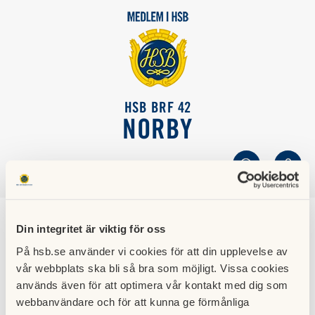
HSB BRF 42
NORBY
SÖK
LOGGA IN
Löpande underhåll och
Din integritet är viktig för oss
På hsb.se använder vi cookies för att din upplevelse av
reparationer
vår webbplats ska bli så bra som möjligt. Vissa cookies
används även för att optimera vår kontakt med dig som
webbanvändare och för att kunna ge förmånliga
Arbetsgruppen för löpande underhåll och reparationer har