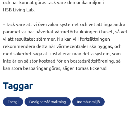
och har kunnat göras tack vare den unika miljön i
HSB
Living
Lab.
– Tack vare att vi övervakar systemet och vet att inga andra
parametrar har
påverkat
värmeförbrukningen i huset, så vet
vi att resultatet stämmer
. Nu kan vi i fortsättningen
rekommendera detta när värmecentraler ska byggas, och
med säkerhet säga att installerar man detta system, som
inte är en så stor kostnad för en bostadsrättsförening, så
kan stora besparingar göras,
säger Tomas Eckerud.
Taggar
Energi
Fastighetsförvaltning
Inomhusmiljö