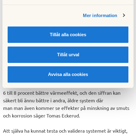
rör och radiatorer ska hålla längre.
S
ystemet i
HSB
Living
Lab är
dock
så nytt så den effekten
Mer information
inte
var
mätbar.
Överraskande positiva resultat
Tillåt alla cookies
Testerna, som pågått
under våren 2020
, gav positiva
resultat – sambandet mellan låg syrehalt och ökad
energiöverföring var tydligt.
Tillåt urval
– Jag är positivt överraskad, det var precis det resultat vi
Avvisa alla cookies
ho
ppas kunna få fram: minskade energiförluster
och
sänkta
driftskostnader,
Vi fick fram att systemet gav ungefär
6
till
8
procent bättre värmeeffekt, och den siffran
kan
säkert bli ännu bättre i andra, äldre system
där
man
man
även kommer se effekter på minskning av smuts
och
korrosion
säger Tomas
Eckerud
.
Att själva ha kunnat testa och validera systemet är viktigt,