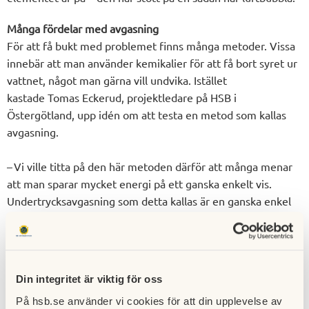
Många fördelar med avgasning
För att få bukt med problemet finns många metoder.
Vissa
innebär att man använder kemikalier för att få bort syret ur
vattnet, något man
gärna
vill undvika. Istället
kastade
Tomas Eckerud, projektledare på HSB i
Östergötland,
upp idén om att testa en metod som kallas
avgasning.
– Vi ville titta på den här metoden därför att
många
menar
att man sparar mycket energi på ett ganska enkelt vis.
Undertrycksavgasning som detta kallas är en ganska enkel
grej
, man använder sig av en
undertrycksavluftare
, en liten
maskin som skapar vacuum för att få bort syret.
Enligt förespråkarna så finns en rad fördelar med systemet:
Din integritet är viktig för oss
energieffektiviteten ökar, man slipper lufta elementen, man
På hsb.se använder vi cookies för att din upplevelse av
slipper korrosion som kan förstöra delar av systemet och