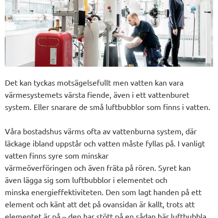
Det kan tyckas motsägelsefullt men vatten kan vara
värmesystemets värsta fiende
, även i ett vattenburet
system
. Eller snarare de små luftbubblor som finns i vatten.
Våra bostadshus värms ofta av vattenburna system, där
läckage ibland uppstår och vatten måste fyllas på.
I vanligt
vatten finns syre
som minskar
värmeöverföringen
och
även
fräta på rören
. Syret kan
även
lägg
a
sig som
l
uftbubbl
or
i elementet och
minska
energieffektiviteten. Den
som lagt handen på ett
element och känt att det på ovansidan är kallt, trots att
elementet är på – den har stött på en sådan här luftbubbla.