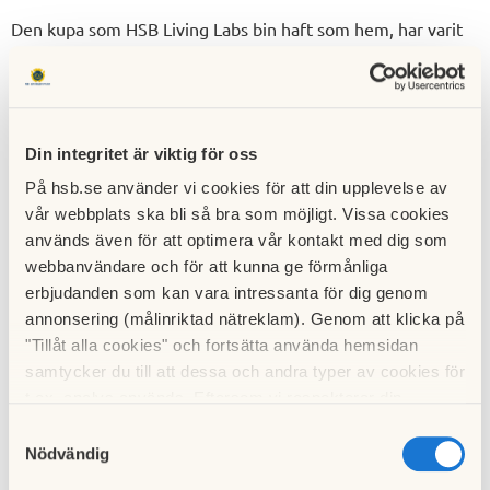
Den kupa som HSB Living Labs bin haft som hem, har varit
uppkopplad till en central molntjänst, tillsammans med flera
andra kupor i landet. Att vara biodlare handlar mycket om
att ha koll på bisamhället och hur det mår. Med hjälp av den
insamlad data från de olika kuporna, och informationen man
Din integritet är viktig för oss
får i realtid om sina bin, kan man snabbt se om någonting
På hsb.se använder vi cookies för att din upplevelse av
avvikande sker inne i kupan – eller för den delen om kupan
vår webbplats ska bli så bra som möjligt. Vissa cookies
är full med honung redo att slungas. Dessutom utan att
används även för att optimera vår kontakt med dig som
fysiskt behöva kika in, och störa bina i onödan.
webbanvändare och för att kunna ge förmånliga
Kupan och projektet är ursprungligen från techbolaget
erbjudanden som kan vara intressanta för dig genom
Tietoevry och har skötts av Kungsbackaortens
annonsering (målinriktad nätreklam). Genom att klicka på
Biodlarförening. Projektet har även involverat
"Tillåt alla cookies" och fortsätta använda hemsidan
Linnéuniversitet, SLU och Malmö Universitet för att ge
samtycker du till att dessa och andra typer av cookies för
forskningen tillgång till den data som har samlats in.
t.ex. analys används. Eftersom vi respekterar din
integritet kan du välja att inte tillåta vissa typer av
Samtyckesval
Vid projektets start var ambitionen att ta fram en
cookies och välja att endast tillåta ett urval.
Nödvändig
förhållandevis enkel tjänst som skulle gå snabbt att ta i
bruk, för att kunna arbeta aktivt både med långsiktig