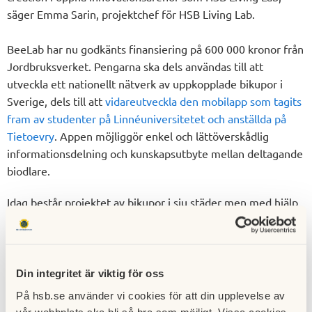
säger Emma Sarin, projektchef för HSB Living Lab.
BeeLab har nu godkänts finansiering på 600 000 kronor från
Jordbruksverket. Pengarna ska dels användas till att
utveckla ett nationellt nätverk av uppkopplade bikupor i
Sverige, dels till att
vidareutveckla den mobilapp som tagits
fram av studenter på Linnéuniversitetet och anställda på
Tietoevry
. Appen möjliggör enkel och lättöverskådlig
informationsdelning och kunskapsutbyte mellan deltagande
biodlare.
Idag består projektet av bikupor i sju städer men med hjälp
av Jordbruksverkets finansiering planeras initiativet att,
tillsammans med Sveriges Biodlares Riksförbund, utökas till
Sveriges samtliga 25 biodlardistrikt. Aktiviteterna i
projektet kommer även att bedrivas i nära samarbete
Din integritet är viktig för oss
med
IoT labbet
samt
kunskapsmiljö Digitala
På hsb.se använder vi cookies för att din upplevelse av
Transformationer
vid Linnéuniversitetet (LNU).