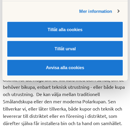
Hur mår bina? Vad väger samhället under sommaren när de
drar in honung? Hur mycket foder förbrukar de i olika delar
Mer information
av landet under vintern? Tanken är att samla en massa
bidata i ett eget bi-google där man kan söka och forska på
Tillåt alla cookies
olika faktorer och undersöka vad som händer med bin på
lång och kort sikt.
Tillåt urval
Vilket är ert första steg?
— För några veckor sedan hade jag möte med
förbundschefen och förbundets ordförande i
Avvisa alla cookies
riksorganisationen Biodlarna. Nu kontaktar vi alla landets 25
distrikt för att fråga om de vill vara med och i så fall, om de
behöver bikupa, enbart teknisk utrustning - eller både kupa
och utrustning. De kan välja mellan traditionell
Smålandskupa eller den mer moderna Polarkupan. Sen
tillverkar vi, eller låter tillverka, både kupor och teknik och
levererar till distriktet eller en förening i distriktet, som
därefter själva får installera bin och ta hand om samhället.