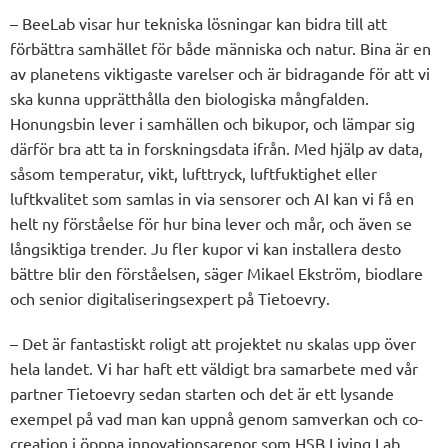
– BeeLab visar hur tekniska lösningar kan bidra till att
förbättra samhället för både människa och natur. Bina är en
av planetens viktigaste varelser och är bidragande för att vi
ska kunna upprätthålla den biologiska mångfalden.
Honungsbin lever i samhällen och bikupor, och lämpar sig
därför bra att ta in forskningsdata ifrån. Med hjälp av data,
såsom temperatur, vikt, lufttryck, luftfuktighet eller
luftkvalitet som samlas in via sensorer och AI kan vi få en
helt ny förståelse för hur bina lever och mår, och även se
långsiktiga trender. Ju fler kupor vi kan installera desto
bättre blir den förståelsen, säger Mikael Ekström, biodlare
och senior digitaliseringsexpert på Tietoevry.
– Det är fantastiskt roligt att projektet nu skalas upp över
hela landet. Vi har haft ett väldigt bra samarbete med vår
partner Tietoevry sedan starten och det är ett lysande
exempel på vad man kan uppnå genom samverkan och co-
creation i öppna innovationsarenor som HSB Living Lab,