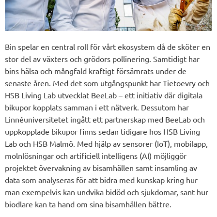
Bin spelar en central roll för vårt ekosystem då de sköter en
stor del av växters och grödors pollinering. Samtidigt har
bins hälsa och mångfald kraftigt försämrats under de
senaste åren. Med det som utgångspunkt har Tietoevry och
HSB Living Lab utvecklat BeeLab – ett initiativ där digitala
bikupor kopplats samman i ett nätverk. Dessutom har
Linnéuniversitetet ingått ett partnerskap med BeeLab och
uppkopplade bikupor finns sedan tidigare hos HSB Living
Lab och HSB Malmö. Med hjälp av sensorer (IoT), mobilapp,
molnlösningar och artificiell intelligens (AI) möjliggör
projektet övervakning av bisamhällen samt insamling av
data som analyseras för att bidra med kunskap kring hur
man exempelvis kan undvika bidöd och sjukdomar, sant hur
biodlare kan ta hand om sina bisamhällen bättre.