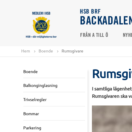
HSB BRF
BACKADALE
FRÅN A TILL Ö
NYH
Hem
Boende
Rumsgivare
Rumsgi
Boende
Balkonginglasning
I samtliga lägenhet
Rumsgivaren ska var
Trivselregler
Bommar
Parkering