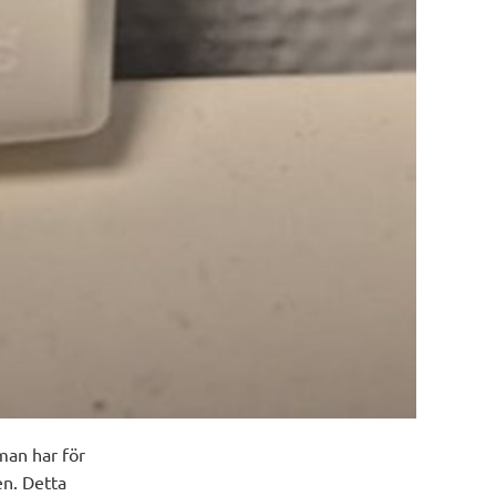
man har för
en. Detta