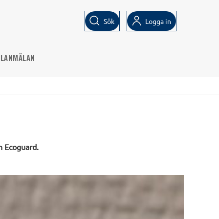
Sök
Logga in
ELANMÄLAN
ån Ecoguard.