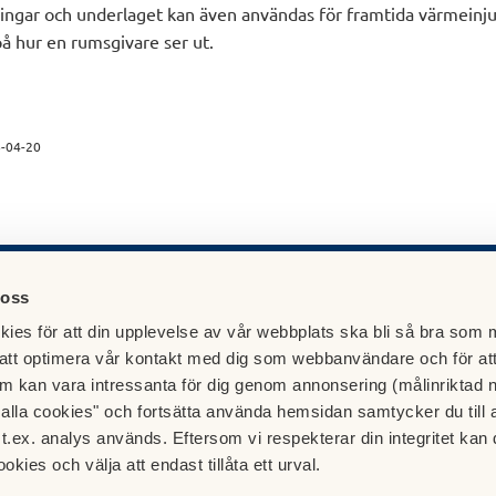
ningar och underlaget kan även användas för framtida värmeinju
på hur en rumsgivare ser ut.
-04-20
 oss
-förening!
ies för att din upplevelse av vår webbplats ska bli så bra som m
att optimera vår kontakt med dig som webbanvändare och för at
Besök HSB.se
ress
Läs mer om cookies här
m kan vara intressanta för dig genom annonsering (målinriktad 
f Backadalen
Cookieinställningar
t alla cookies" och fortsätta använda hemsidan samtycker du till 
erlings gata 32 (HSB
Redigera hemsida
t.ex. analys används. Eftersom vi respekterar din integritet kan d
tningskontor)
ookies och välja att endast tillåta ett urval.
 Hisings Backa