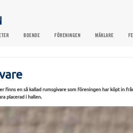
N
ETER
BOENDE
FÖRENINGEN
MÄKLARE
F
vare
er finns en så kallad rumsgivare som föreningen har köpt in fr
a placerad i hallen.