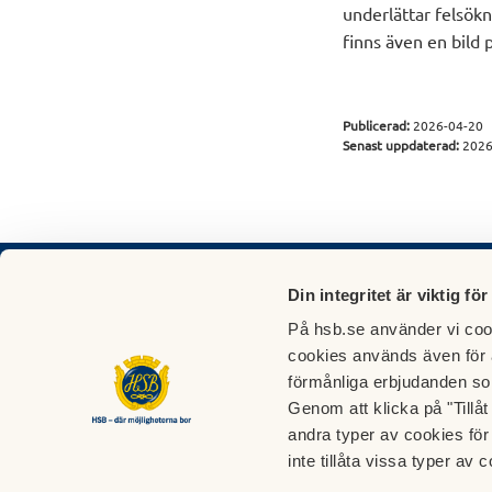
underlättar felsök
finns även en bild 
Publicerad:
2026-04-20
Senast uppdaterad:
2026
Din integritet är viktig för
HSB brf Backadalen - Göteborgs största HSB
På hsb.se använder vi cook
cookies används även för 
Kontakta oss
Postad
förmånliga erbjudanden so
Gösta Berlings gata 22 (Styrelseexpedition)
HSB br
Genom att klicka på "Tillå
Medlemsträffar ojämna tisdagar kl 1800 - 1900
Gösta B
andra typer av cookies för 
styrelsen@hsbbackadalen.se
Förval
inte tillåta vissa typer av c
HSB Felanmälan
: 010-442 24 24
422 48
HSB Boendeservice
: 010-442 20 00