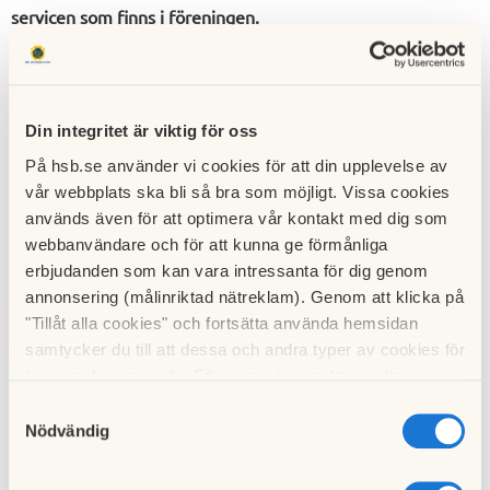
servicen som finns i föreningen.
Din integritet är viktig för oss
På hsb.se använder vi cookies för att din upplevelse av
vår webbplats ska bli så bra som möjligt. Vissa cookies
används även för att optimera vår kontakt med dig som
webbanvändare och för att kunna ge förmånliga
erbjudanden som kan vara intressanta för dig genom
annonsering (målinriktad nätreklam). Genom att klicka på
"Tillåt alla cookies" och fortsätta använda hemsidan
samtycker du till att dessa och andra typer av cookies för
t.ex. analys används. Eftersom vi respekterar din
integritet kan du välja att inte tillåta vissa typer av
Samtyckesval
cookies och välja att endast tillåta ett urval.
Nödvändig
Vår bostadsrättsförening är en av landets största
bostadsrättsföreningar. För att boendet ska fungera och för