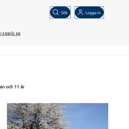
Sök
Logga in
ELANMÄLAN
lan och 11 är