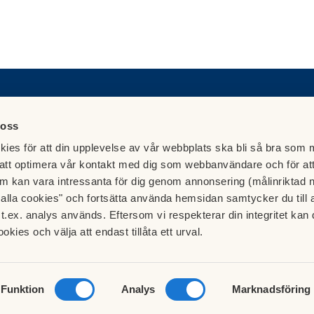
-förening!
 oss
Besök HSB.se
ress
ies för att din upplevelse av vår webbplats ska bli så bra som m
Läs mer om cookies här
f Backadalen
att optimera vår kontakt med dig som webbanvändare och för at
Cookieinställningar
erlings gata 32 (HSB
m kan vara intressanta för dig genom annonsering (målinriktad 
Redigera hemsida
tningskontor)
t alla cookies" och fortsätta använda hemsidan samtycker du till 
 Hisings Backa
t.ex. analys används. Eftersom vi respekterar din integritet kan d
ookies och välja att endast tillåta ett urval.
Funktion
Analys
Marknadsföring