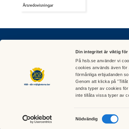
Årsredovisningar
HSB brf Backadalen - Göteborgs största HSB
Din integritet är viktig för
Kontakta oss
Postad
På hsb.se använder vi cook
Gösta Berlings gata 22 (Styrelseexpedition)
HSB br
cookies används även för 
Medlemsträffar ojämna tisdagar kl 1800 - 1900
Gösta B
förmånliga erbjudanden so
styrelsen@hsbbackadalen.se
Förval
Genom att klicka på "Tillå
HSB Felanmälan
: 010-442 24 24
422 48
andra typer av cookies för 
HSB Boendeservice
: 010-442 20 00
inte tillåta vissa typer av c
Cubsec Fastighets- och störningsjour: 0771 761
800
Samtyckesval
Nödvändig