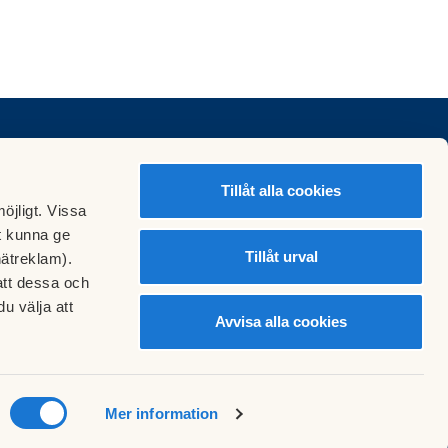
Tillåt alla cookies
öjligt. Vissa
t kunna ge
Tillåt urval
nätreklam).
att dessa och
u välja att
Avvisa alla cookies
Mer information