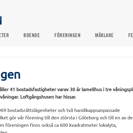
N
ETER
BOENDE
FÖRENINGEN
MÄKLARE
F
ngen
ller 41 bostadsfastigheter varav 30 är lamellhus i tre våningsp
 våningar. Loftgångshusen har hissar.
 969 bostadsrättslägenheter och två handikappsanpassade
ket gör vår förening till den största i Göteborg och till en av de
nom föreningen finns också ca 600 kvadratmeter lokalyta,
den.