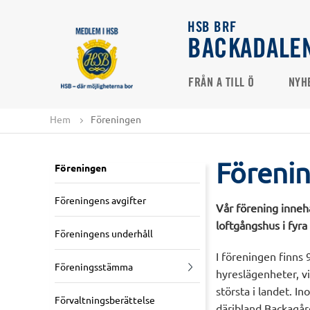
HSB BRF
BACKADALE
FRÅN A TILL Ö
NYH
Hem
Föreningen
Föreni
Föreningen
Föreningens avgifter
Vår förening innehå
loftgångshus i fyra
Föreningens underhåll
I föreningen finns
Föreningsstämma
hyreslägenheter, vil
största i landet. I
Förvaltningsberättelse
däribland Backagår