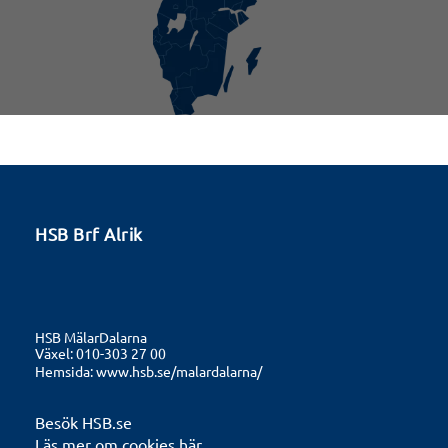
HSB Brf Alrik
HSB MälarDalarna
Växel: 010-303 27 00
Hemsida:
www.hsb.se/malardalarna/
Besök HSB.se
Läs mer om cookies här