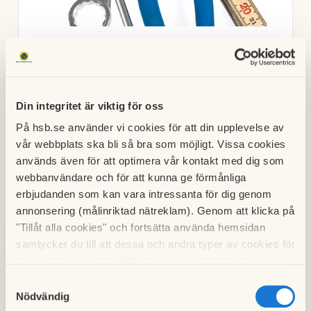
Ska du renovera?
Läs information om vad som gäller för
renoveringar.
Din integritet är viktig för oss
På hsb.se använder vi cookies för att din upplevelse av
vår webbplats ska bli så bra som möjligt. Vissa cookies
används även för att optimera vår kontakt med dig som
webbanvändare och för att kunna ge förmånliga
erbjudanden som kan vara intressanta för dig genom
annonsering (målinriktad nätreklam). Genom att klicka på
"Tillåt alla cookies" och fortsätta använda hemsidan
samtycker du till att dessa och andra typer av cookies för
t.ex. analys används. Eftersom vi respekterar din
integritet kan du välja att inte tillåta vissa typer av
Samtyckesval
cookies och välja att endast tillåta ett urval.
Nödvändig