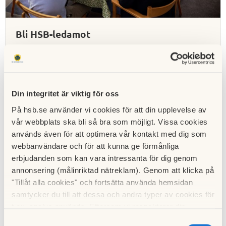
Bli HSB-ledamot
Är du en problemlösare? Gillar du att tänka nytt? Är du
engagerad? Eller vill du skaffa dig nya meriter? Kan du
svara ja på en av dessa frågor tycker vi att du ska bli
HSB-ledamot i en brf styrelse.
Din integritet är viktig för oss
På hsb.se använder vi cookies för att din upplevelse av
Läs om HSB-ledamot
vår webbplats ska bli så bra som möjligt. Vissa cookies
används även för att optimera vår kontakt med dig som
webbanvändare och för att kunna ge förmånliga
erbjudanden som kan vara intressanta för dig genom
annonsering (målinriktad nätreklam). Genom att klicka på
"Tillåt alla cookies" och fortsätta använda hemsidan
samtycker du till att dessa och andra typer av cookies för
t.ex. analys används. Eftersom vi respekterar din
integritet kan du välja att inte tillåta vissa typer av
Samtyckesval