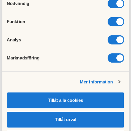
cookies och välja att endast tillåta ett urval.
Nödvändig
Funktion
Analys
Kontakt
Marknadsföring
Vill du göra en felanmälan, ställa en fråga eller köpa
förvaltningstjänster? Se våra kontaktvägar här...
Mer information
Kontakt
Tillåt alla cookies
Tillåt urval