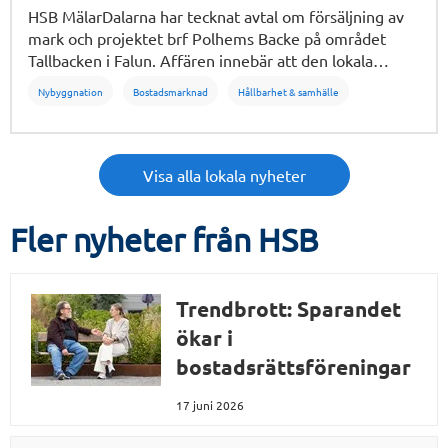
HSB MälarDalarna har tecknat avtal om försäljning av
mark och projektet brf Polhems Backe på området
Tallbacken i Falun. Affären innebär att den lokala
aktören Sakofall tar över utvecklingen av området med
Nybyggnation
Bostadsmarknad
Hållbarhet & samhälle
ambitionen att uppföra nya bostadsrätter.
Visa alla lokala nyheter
Fler nyheter från HSB
Trendbrott: Sparandet
ökar i
bostadsrättsföreningar
17 juni 2026