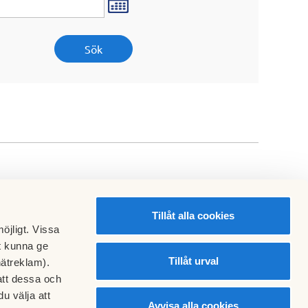
Tillåt alla cookies
öjligt. Vissa
t kunna ge
Tillåt urval
nätreklam).
att dessa och
u välja att
Avvisa alla cookies