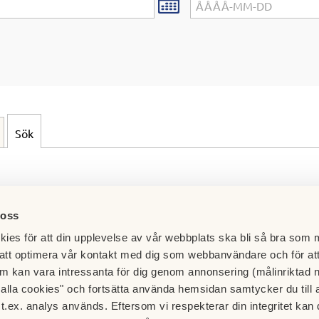
Sök
 oss
ies för att din upplevelse av vår webbplats ska bli så bra som m
att optimera vår kontakt med dig som webbanvändare och för at
m kan vara intressanta för dig genom annonsering (målinriktad 
t alla cookies" och fortsätta använda hemsidan samtycker du till 
Besök HSB.se
t.ex. analys används. Eftersom vi respekterar din integritet kan d
Läs mer om cookies här