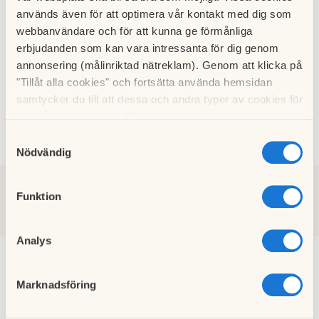
04 juni 2026
används även för att optimera vår kontakt med dig som
webbanvändare och för att kunna ge förmånliga
erbjudanden som kan vara intressanta för dig genom
Hemsidan
annonsering (målinriktad nätreklam). Genom att klicka på
17 mars 2025
"Tillåt alla cookies" och fortsätta använda hemsidan
samtycker du till att dessa och andra typer av cookies för
Installation av passersystem
t.ex. analys används. Eftersom vi respekterar din
26 oktober 2023
integritet kan du välja att inte tillåta vissa typer av
Samtyckesval
cookies och välja att endast tillåta ett urval.
Nödvändig
2026
2025
2023
2021
2019
2018
2017
2020
Funktion
2016
2015
2014
2013
2012
2011
Analys
Marknadsföring
Jul och Corona
22 december 2020