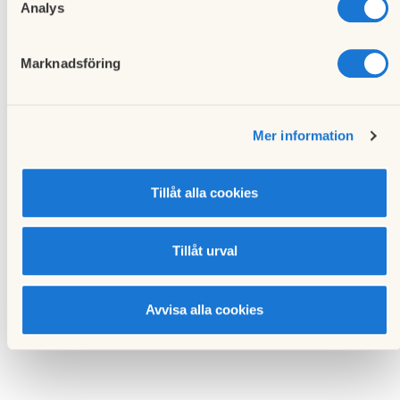
Analys
Marknadsföring
Torsdag
Föregående
16
händelse
Mer information
Bokträff
maj 2024
Tillåt alla cookies
Söndag
Nästa händelse
8
Tillåt urval
Café i trädgården
september
2024
Avvisa alla cookies