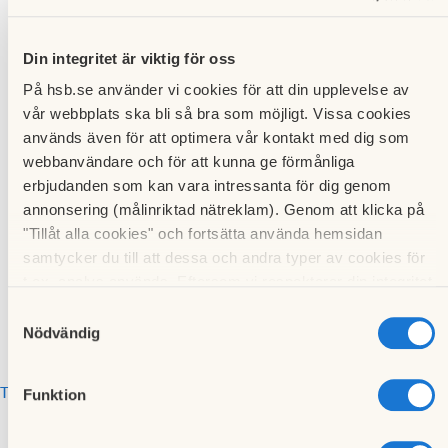
augusti 2024
Din integritet är viktig för oss
Lägg till i min kalender
På hsb.se använder vi cookies för att din upplevelse av
vår webbplats ska bli så bra som möjligt. Vissa cookies
Bokprat
används även för att optimera vår kontakt med dig som
webbanvändare och för att kunna ge förmånliga
erbjudanden som kan vara intressanta för dig genom
Föreningslokalen
22 augusti 2024
annonsering (målinriktad nätreklam). Genom att klicka på
Engelbrektsgatan 11A
16:00
-
18:00
"Tillåt alla cookies" och fortsätta använda hemsidan
Örebro
samtycker du till att dessa och andra typer av cookies för
t.ex. analys används. Eftersom vi respekterar din integritet
kan du välja att inte tillåta vissa typer av cookies och välja
Samtyckesval
att endast tillåta ett urval.
Nödvändig
Till kalendariet
Funktion