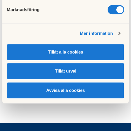
Marknadsföring
Vardagar: 8:00 till 20:00. lördagar: 09:00 till 15:00
Under SÖNDAGAR och RÖDA DAGAR får inget störande
Mer information
arbete utföras!!!
I övrigt, meddela gärna dina grannar innan du börjar med
Tillåt alla cookies
längre planerade arbeten och visa alltid hänsyn. STYRELSEN
Tillåt urval
Avvisa alla cookies
Publicerad:
2024-06-15
Senast uppdaterad:
2024-06-15