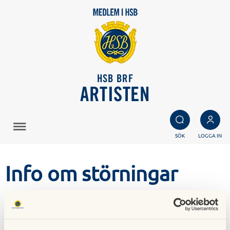
HSB BRF
ARTISTEN
SÖK
LOGGA IN
Info om störningar
Visa hänsyn till dina grannar!
Borrning och annat störande arbete FÅR ENDAST SKE