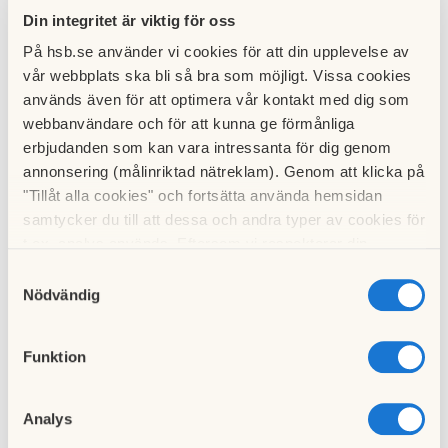
FÖLJANDE TIDER:
Din integritet är viktig för oss
På hsb.se använder vi cookies för att din upplevelse av
Vardagar: 8:00 till 20:00. lördagar: 09:00 till 15:00
vår webbplats ska bli så bra som möjligt. Vissa cookies
används även för att optimera vår kontakt med dig som
Under SÖNDAGAR och RÖDA DAGAR får inget störande
webbanvändare och för att kunna ge förmånliga
arbete utföras!!!
erbjudanden som kan vara intressanta för dig genom
annonsering (målinriktad nätreklam). Genom att klicka på
I övrigt, meddela gärna dina grannar innan du börjar med
"Tillåt alla cookies" och fortsätta använda hemsidan
längre planerade arbeten och visa alltid hänsyn.
samtycker du till att dessa och andra typer av cookies för
t.ex. analys används. Eftersom vi respekterar din
STYRELSEN
integritet kan du välja att inte tillåta vissa typer av
Samtyckesval
cookies och välja att endast tillåta ett urval.
Nödvändig
Funktion
Visa hänsyn till dina grannar!
Borrning och annat störande arbete FÅR ENDAST SKE
Analys
FÖLJANDE TIDER: