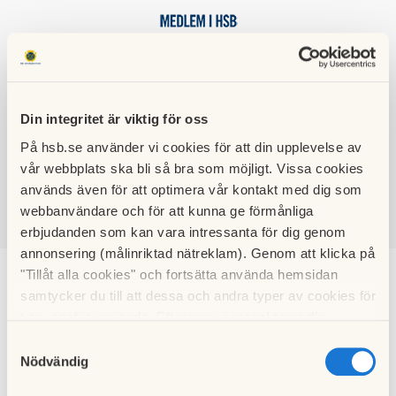
Din integritet är viktig för oss
HSB BRF
På hsb.se använder vi cookies för att din upplevelse av
ARTISTEN
vår webbplats ska bli så bra som möjligt. Vissa cookies
används även för att optimera vår kontakt med dig som
webbanvändare och för att kunna ge förmånliga
erbjudanden som kan vara intressanta för dig genom
SÖK
LOGGA IN
annonsering (målinriktad nätreklam). Genom att klicka på
"Tillåt alla cookies" och fortsätta använda hemsidan
samtycker du till att dessa och andra typer av cookies för
Kalendarium
t.ex. analys används. Eftersom vi respekterar din
integritet kan du välja att inte tillåta vissa typer av
Samtyckesval
cookies och välja att endast tillåta ett urval.
Nödvändig