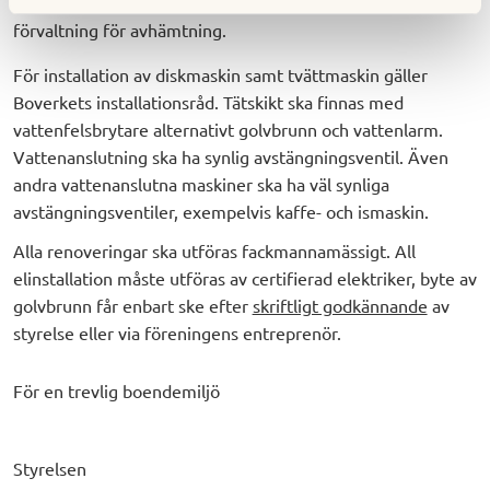
återvinningscentral. Vitvaror kan anmälas till ABDS
förvaltning för avhämtning.
För installation av diskmaskin samt tvättmaskin gäller
Boverkets installationsråd. Tätskikt ska finnas med
vattenfelsbrytare alternativt golvbrunn och vattenlarm.
Vattenanslutning ska ha synlig avstängningsventil. Även
andra vattenanslutna maskiner ska ha väl synliga
avstängningsventiler, exempelvis kaffe- och ismaskin.
Alla renoveringar ska utföras fackmannamässigt. All
elinstallation måste utföras av certifierad elektriker, byte av
golvbrunn får enbart ske efter
skriftligt godkännande
av
styrelse eller via föreningens entreprenör.
För en trevlig boendemiljö
Styrelsen