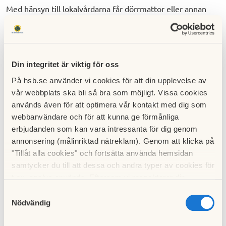
Med hänsyn till lokalvårdarna får dörrmattor eller annan
personlig egendom
inte
finnas i trapphusen.
Tvättstugor, torkrum och mangelrum, se anslag för skötsel i
utrymmena. Fel på maskiner och utrustning anmäls
omgående till fastighetskontoret.
Din integritet är viktig för oss
På hsb.se använder vi cookies för att din upplevelse av
Vid rastning av hundar och katter, är ägaren ansvarig för sitt
vår webbplats ska bli så bra som möjligt. Vissa cookies
husdjur och dessa ska hållas kopplade. Varje ägare är
används även för att optimera vår kontakt med dig som
skyldig att hålla rent efter sitt husdjur på föreningens
webbanvändare och för att kunna ge förmånliga
gemensamma ytor.
Använd papperskorgarna för
erbjudanden som kan vara intressanta för dig genom
latrinavfall.
annonsering (målinriktad nätreklam). Genom att klicka på
"Tillåt alla cookies" och fortsätta använda hemsidan
Bollspel får ej förekomma inom föreningens område på
samtycker du till att dessa och andra typer av cookies för
plats som inte är avsedd för detta.
t.ex. analys används. Eftersom vi respekterar din
integritet kan du välja att inte tillåta vissa typer av
Fåglar och andra djur får
inte
matas inom föreningen, inte
Samtyckesval
cookies och välja att endast tillåta ett urval.
heller från balkongen.
Nödvändig
Parabolantenner får inte monteras utanför