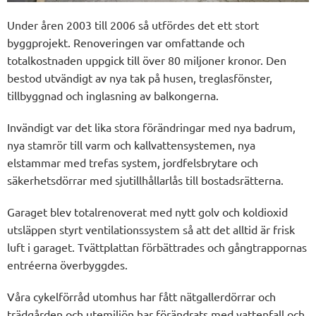
Under åren 2003 till 2006 så utfördes det ett stort
byggprojekt. Renoveringen var omfattande och
totalkostnaden uppgick till över 80 miljoner kronor. Den
bestod utvändigt av nya tak på husen, treglasfönster,
tillbyggnad och inglasning av balkongerna.
Invändigt var det lika stora förändringar med nya badrum,
nya stamrör till varm och kallvattensystemen, nya
elstammar med trefas system, jordfelsbrytare och
säkerhetsdörrar med sjutillhållarlås till bostadsrätterna.
Garaget blev totalrenoverat med nytt golv och koldioxid
utsläppen styrt ventilationssystem så att det alltid är frisk
luft i garaget. Tvättplattan förbättrades och gångtrappornas
entréerna överbyggdes.
Våra cykelförråd utomhus har fått nätgallerdörrar och
trädgården och utemiljön har förändrats med vattenfall och