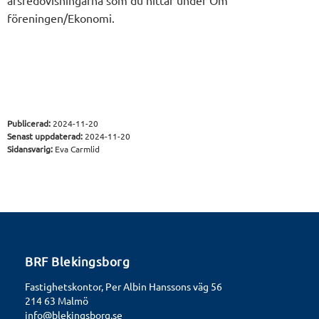
årsredovisningarna som du hittar under Om
föreningen/Ekonomi.
Publicerad:
2024-11-20
Senast uppdaterad:
2024-11-20
Sidansvarig:
Eva Carmlid
BRF Blekingsborg
Fastighetskontor, Per Albin Hanssons väg 56
214 63 Malmö
info@blekingsborg.se