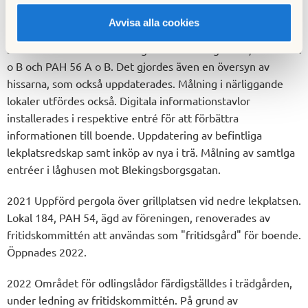
installeras. Boulebana byggdes.
Avvisa alla cookies
2020 så renoverades samtliga entréer i höghusen, PAH 54 A
o B och PAH 56 A o B. Det gjordes även en översyn av
hissarna, som också uppdaterades. Målning i närliggande
lokaler utfördes också. Digitala informationstavlor
installerades i respektive entré för att förbättra
informationen till boende. Uppdatering av befintliga
lekplatsredskap samt inköp av nya i trä. Målning av samtlga
entréer i låghusen mot Blekingsborgsgatan.
2021 Uppförd pergola över grillplatsen vid nedre lekplatsen.
Lokal 184, PAH 54, ägd av föreningen, renoverades av
fritidskommittén att användas som "fritidsgård" för boende.
Öppnades 2022.
2022 Området för odlingslådor färdigställdes i trädgården,
under ledning av fritidskommittén. På grund av