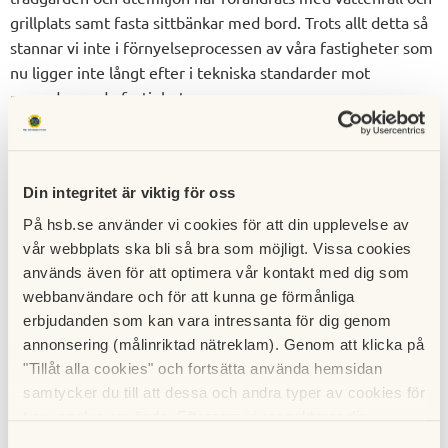
grillplats samt fasta sittbänkar med bord. Trots allt detta så
stannar vi inte i förnyelseprocessen av våra fastigheter som
nu ligger inte långt efter i tekniska standarder mot
nyproducerade fastigheter.
Föreningen renoverade tvättstugorna (hösten 2010) till
högsta kvalitet, belägna i markplan med fönster. Alla
tvättstugor är försedda med elektronisk bokning och
Din integritet är viktig för oss
tvättmaskinerna är försedda med automatiskt dosering av
På hsb.se använder vi cookies för att din upplevelse av
både tvättmedel och sköljmedel, vilket kan väljas till/från
vår webbplats ska bli så bra som möjligt. Vissa cookies
individuellt vid varje tvätttillfälle. Föreningens tvätt- och
används även för att optimera vår kontakt med dig som
sköljmedel är både allergigodkända och miljömärkta.
webbanvändare och för att kunna ge förmånliga
erbjudanden som kan vara intressanta för dig genom
Under 2014, 2015 så har det utförts relining av
annonsering (målinriktad nätreklam). Genom att klicka på
avloppsrören i samtliga fastigheter. Detta projekt avslutade
"Tillåt alla cookies" och fortsätta använda hemsidan
i början av 2016. Nu har samtliga hus fått uppdaterade rör
samtycker du till att dessa och andra typer av cookies för
med ny livstid. Även installation av ny
t.ex. analys används. Eftersom vi respekterar din
värmepumpsanläggning och solpaneler.
integritet kan du välja att inte tillåta vissa typer av
Samtyckesval